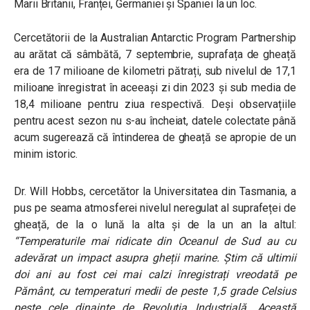
Marii Britanii, Franței, Germaniei și Spaniei la un loc.
Cercetătorii de la Australian Antarctic Program Partnership
au arătat că sâmbătă, 7 septembrie, suprafața de gheață
era de 17 milioane de kilometri pătrați, sub nivelul de 17,1
milioane înregistrat în aceeași zi din 2023 și sub media de
18,4 milioane pentru ziua respectivă. Deși observațiile
pentru acest sezon nu s-au încheiat, datele colectate până
acum sugerează că întinderea de gheață se apropie de un
minim istoric.
Dr. Will Hobbs, cercetător la Universitatea din Tasmania, a
pus pe seama atmosferei nivelul neregulat al suprafeței de
gheață, de la o lună la alta și de la un an la altul:
“Temperaturile mai ridicate din Oceanul de Sud au cu
adevărat un impact asupra gheții marine. Știm că ultimii
doi ani au fost cei mai calzi înregistrați vreodată pe
Pământ, cu temperaturi medii de peste 1,5 grade Celsius
peste cele dinainte de Revoluția Industrială. Această