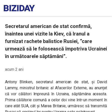
Secretarul american de stat confirmă,
înaintea unei vizite la Kiev, că Iranul a
furnizat rachete balistice Rusiei, “care
urmează să le folosească împotriva Ucrainei
în următoarele săptămâni”.
acum 2 ani
Antony Blinken, secretarul american de stat, și David
Lammy, ministrul britanic al Afacerilor Externe, au anunțat
că vor călători împreună în Ucraina, săptămâna aceasta.
Prima călătorie comună a celor doi vine într-un moment în
care atât SUA, cât și Marea Britanie, urmăresc să transmită
Rusiei că sprijinul lor pentru Ucraina este neîntrerupt.