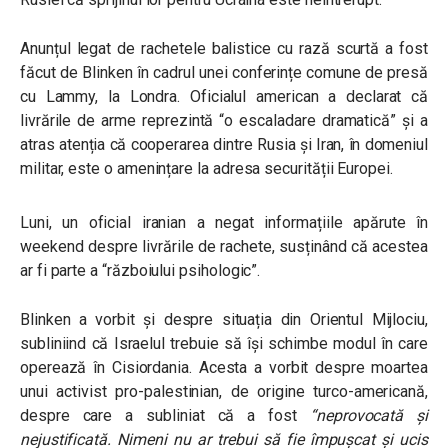
Anunțul legat de rachetele balistice cu rază scurtă a fost
făcut de Blinken în cadrul unei conferințe comune de presă
cu Lammy, la Londra. Oficialul american a declarat că
livrările de arme reprezintă “o escaladare dramatică” și a
atras atenția că cooperarea dintre Rusia și Iran, în domeniul
militar, este o amenințare la adresa securității Europei.
Luni, un oficial iranian a negat informațiile apărute în
weekend despre livrările de rachete, susținând că acestea
ar fi parte a “războiului psihologic”.
Blinken a vorbit și despre situația din Orientul Mijlociu,
subliniind că Israelul trebuie să își schimbe modul în care
operează în Cisiordania. Acesta a vorbit despre moartea
unui activist pro-palestinian, de origine turco-americană,
despre care a subliniat că a fost
“neprovocată și
nejustificată. Nimeni nu ar trebui să fie împușcat și ucis