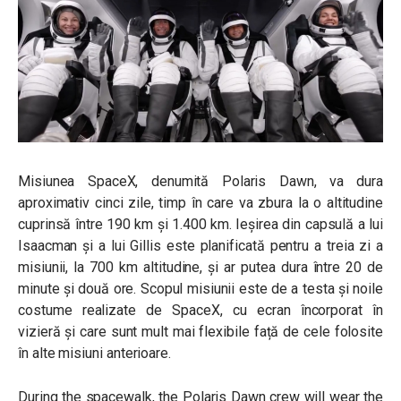
Misiunea SpaceX, denumită Polaris Dawn, va dura
aproximativ cinci zile, timp în care va zbura la o altitudine
cuprinsă între 190 km și 1.400 km. Ieșirea din capsulă a lui
Isaacman și a lui Gillis este planificată pentru a treia zi a
misiunii, la 700 km altitudine, și ar putea dura între 20 de
minute și două ore. Scopul misiunii este de a testa și noile
costume realizate de SpaceX, cu ecran încorporat în
vizieră și care sunt mult mai flexibile față de cele folosite
în alte misiuni anterioare.
During the spacewalk, the Polaris Dawn crew will wear the