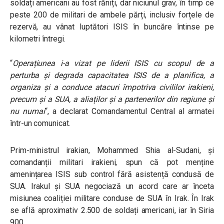
soldați americani au fost răniți, dar niciunul grav, în timp ce
peste 200 de militari de ambele părți, inclusiv forțele de
rezervă, au vânat luptători ISIS în buncăre întinse pe
kilometri întregi.
“
Operațiunea i-a vizat pe liderii ISIS cu scopul de a
perturba și degrada capacitatea ISIS de a planifica, a
organiza și a conduce atacuri împotriva civililor irakieni,
precum și a SUA, a aliaților și a partenerilor din regiune și
nu numai
“, a declarat Comandamentul Central al armatei
într-un comunicat.
Prim-ministrul irakian, Mohammed Shia al-Sudani, și
comandanții militari irakieni, spun că pot menține
amenințarea ISIS sub control fără asistență condusă de
SUA. Irakul și SUA negociază un acord care ar înceta
misiunea coaliției militare conduse de SUA în Irak. În Irak
se află aproximativ 2.500 de soldați americani, iar în Siria
900.