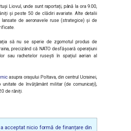
otuși Liovul, unde sunt raportați, până la ora 9.00,
ăniți și peste 50 de clădiri avariate. Alte detalii
 lansate de aeronavele ruse (strategice) și de
ificate.
ulația să nu se sperie de zgomotul produs de
craina, precizând că NATO desfășoară operațiuni
elor sau rachetelor rusești în spațiul aerian al
ernic
asupra orașului Poltava, din centrul Ucrainei,
o unitate de învățământ militar (de comunicați),
0 de răniți.
u a acceptat nicio formă de finanțare din