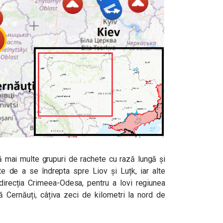
mai multe grupuri de rachete cu rază lungă și
nte de a se îndrepta spre Liov și Luțk, iar alte
irecția Crimeea-Odesa, pentru a lovi regiunea
ă Cernăuți, câțiva zeci de kilometri la nord de