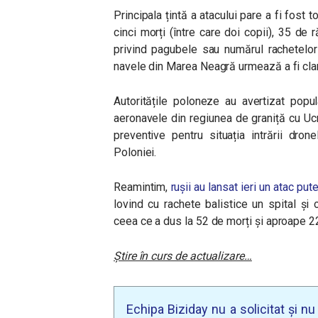
Principala țintă a atacului pare a fi fost t
cinci morți (între care doi copii), 35 de r
privind pagubele sau numărul rachetelor
navele din Marea Neagră urmează a fi clar
Autoritățile poloneze au avertizat pop
aeronavele din regiunea de graniță cu U
preventive pentru situația intrării dron
Poloniei.
Reamintim,
rușii au lansat ieri un atac put
lovind cu rachete balistice un spital și 
ceea ce a dus la 52 de morți și aproape 22
Știre în curs de actualizare…
Echipa Biziday nu a solicitat și n