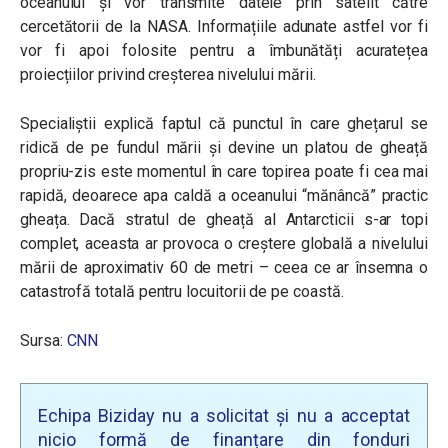
oceanului și vor transmite datele prin satelit către
cercetătorii de la NASA. Informațiile adunate astfel vor fi
vor fi apoi folosite pentru a îmbunătăți acuratețea
proiecțiilor privind creșterea nivelului mării.
Specialiștii explică faptul că punctul în care ghețarul se
ridică de pe fundul mării și devine un platou de gheață
propriu-zis este momentul în care topirea poate fi cea mai
rapidă, deoarece apa caldă a oceanului “mănâncă” practic
gheața. Dacă stratul de gheață al Antarcticii s-ar topi
complet, aceasta ar provoca o creștere globală a nivelului
mării de aproximativ 60 de metri – ceea ce ar însemna o
catastrofă totală pentru locuitorii de pe coastă.
Sursa:
CNN
Echipa Biziday nu a solicitat și nu a acceptat
nicio formă de finanțare din fonduri