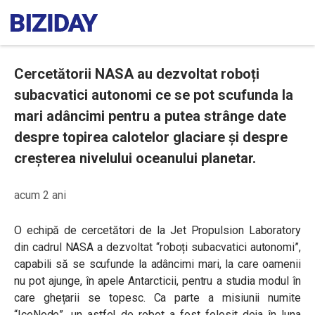
Cercetătorii NASA au dezvoltat roboți
subacvatici autonomi ce se pot scufunda la
mari adâncimi pentru a putea strânge date
despre topirea calotelor glaciare și despre
creșterea nivelului oceanului planetar.
acum 2 ani
O echipă de cercetători de la Jet Propulsion Laboratory
din cadrul NASA a dezvoltat “roboți subacvatici autonomi”,
capabili să se scufunde la adâncimi mari, la care oamenii
nu pot ajunge, în apele Antarcticii, pentru a studia modul în
care ghețarii se topesc. Ca parte a misiunii numite
“IceNode”, un astfel de robot a fost folosit deja în luna