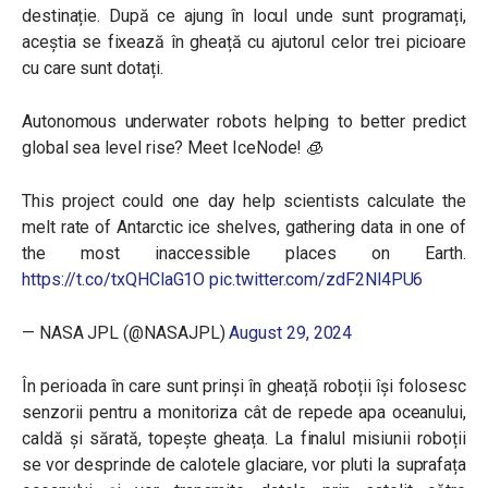
destinație. După ce ajung în locul unde sunt programați,
aceștia se fixează în gheață cu ajutorul celor trei picioare
cu care sunt dotați.
Autonomous underwater robots helping to better predict
global sea level rise? Meet IceNode! 🧊
This project could one day help scientists calculate the
melt rate of Antarctic ice shelves, gathering data in one of
the most inaccessible places on Earth.
https://t.co/txQHClaG1O
pic.twitter.com/zdF2Nl4PU6
— NASA JPL (@NASAJPL)
August 29, 2024
În perioada în care sunt prinși în gheață roboții își folosesc
senzorii pentru a monitoriza cât de repede apa oceanului,
caldă și sărată, topește gheața. La finalul misiunii roboții
se vor desprinde de calotele glaciare, vor pluti la suprafața