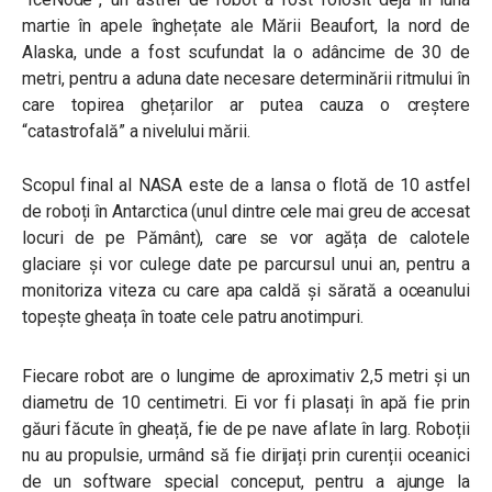
martie în apele înghețate ale Mării Beaufort, la nord de
Alaska, unde a fost scufundat la o adâncime de 30 de
metri, pentru a aduna date necesare determinării ritmului în
care topirea ghețarilor ar putea cauza o creștere
“catastrofală” a nivelului mării.
Scopul final al NASA este de a lansa o flotă de 10 astfel
de roboți în Antarctica (unul dintre cele mai greu de accesat
locuri de pe Pământ), care se vor agăța de calotele
glaciare și vor culege date pe parcursul unui an, pentru a
monitoriza viteza cu care apa caldă și sărată a oceanului
topește gheața în toate cele patru anotimpuri.
Fiecare robot are o lungime de aproximativ 2,5 metri și un
diametru de 10 centimetri. Ei vor fi plasați în apă fie prin
găuri făcute în gheață, fie de pe nave aflate în larg. Roboții
nu au propulsie, urmând să fie dirijați prin curenții oceanici
de un software special conceput, pentru a ajunge la