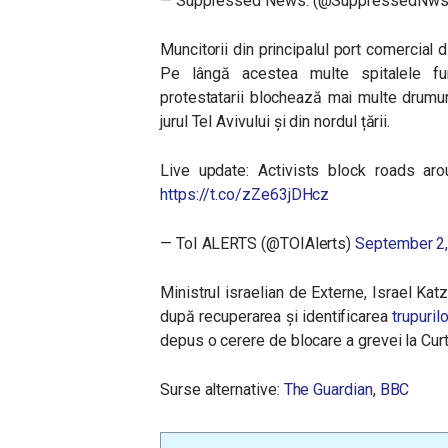
— Suppressed News. (@SuppressedNw
Muncitorii din principalul port comercial d
Pe lângă acestea multe spitalele func
protestatarii blochează mai multe drumur
jurul Tel Avivului și din nordul țării.
Live update: Activists block roads ar
https://t.co/zZe63jDHcz
— ToI ALERTS (@TOIAlerts)
September 2
Ministrul israelian de Externe, Israel Katz
după recuperarea și identificarea
trupuril
depus o cerere de blocare a grevei la Cur
Surse alternative:
The Guardian
,
BBC