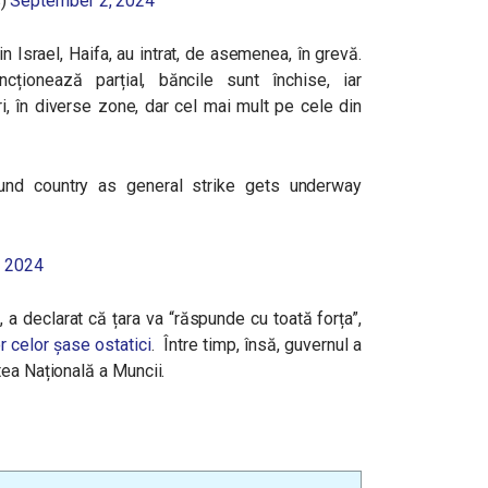
s)
September 2, 2024
in Israel, Haifa, au intrat, de asemenea, în grevă.
ționează parțial, băncile sunt închise, iar
i, în diverse zone, dar cel mai mult pe cele din
ound country as general strike gets underway
, 2024
, a declarat că țara va “răspunde cu toată forța”,
or celor șase ostatici
. Între timp, însă, guvernul a
tea Națională a Muncii.