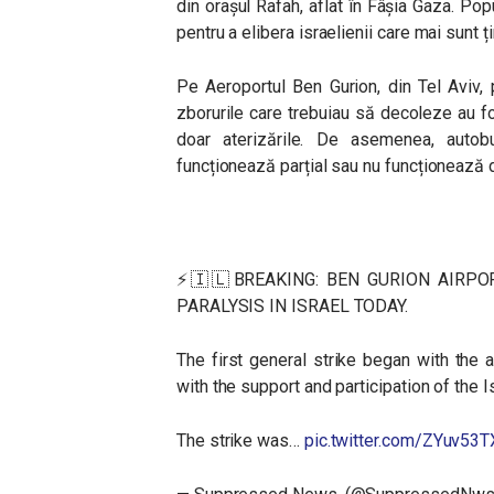
din orașul Rafah, aflat în Fâșia Gaza. Po
pentru a elibera israelienii care mai sunt ț
Pe Aeroportul Ben Gurion, din Tel Aviv, p
zborurile care trebuiau să decoleze au 
doar aterizările. De asemenea, autobu
funcționează parțial sau nu funcționează 
⚡️🇮🇱BREAKING: BEN GURION AIRP
PARALYSIS IN ISRAEL TODAY.
The first general strike began with the 
with the support and participation of the Is
The strike was…
pic.twitter.com/ZYuv53