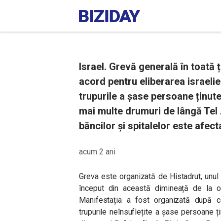
Israel. Grevă generală în toată 
acord pentru eliberarea israelie
trupurile a șase persoane ținute
mai multe drumuri de lângă Tel A
băncilor și spitalelor este afect
acum 2 ani
Greva este organizată de Histadrut, unul 
început din această dimineață de la o
Manifestația a fost organizată după c
trupurile neînsuflețite a șase persoane ți