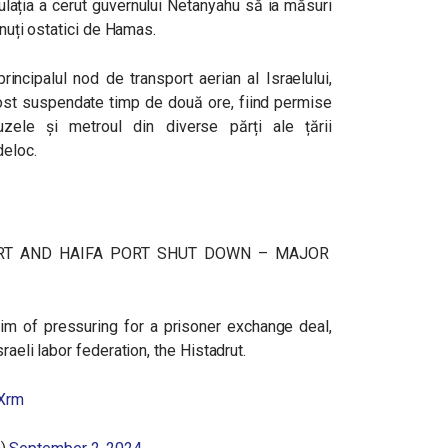
pulația a cerut guvernului Netanyahu să ia măsuri
inuți ostatici de Hamas.
rincipalul nod de transport aerian al Israelului,
fost suspendate timp de două ore, fiind permise
zele și metroul din diverse părți ale țării
deloc.
ORT AND HAIFA PORT SHUT DOWN – MAJOR
aim of pressuring for a prisoner exchange deal,
raeli labor federation, the Histadrut.
TXrm