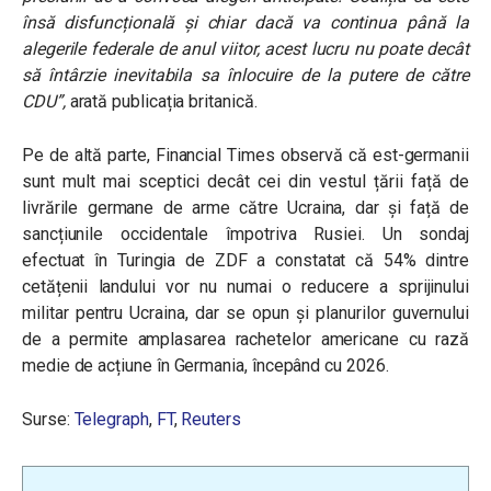
însă disfuncțională și chiar dacă va continua până la
alegerile federale de anul viitor, acest lucru nu poate decât
să întârzie inevitabila sa înlocuire de la putere de către
CDU”,
arată publicația britanică.
Pe de altă parte, Financial Times observă că est-germanii
sunt mult mai sceptici decât cei din vestul țării față de
livrările germane de arme către Ucraina, dar și față de
sancțiunile occidentale împotriva Rusiei. Un sondaj
efectuat în Turingia de ZDF a constatat că 54% dintre
cetățenii landului vor nu numai o reducere a sprijinului
militar pentru Ucraina, dar se opun și planurilor guvernului
de a permite amplasarea rachetelor americane cu rază
medie de acțiune în Germania, începând cu 2026.
Surse:
Telegraph
,
FT
,
Reuters