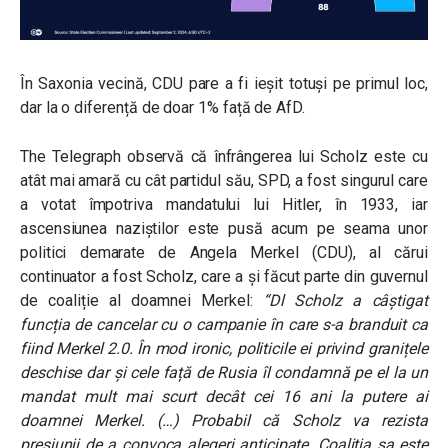
În Saxonia vecină, CDU pare a fi ieșit totuși pe primul loc,
dar la o diferență de doar 1% față de AfD.
The Telegraph observă că înfrângerea lui Scholz este cu
atât mai amară cu cât partidul său, SPD, a fost singurul care
a votat împotriva mandatului lui Hitler, în 1933, iar
ascensiunea naziștilor este pusă acum pe seama unor
politici demarate de Angela Merkel (CDU), al cărui
continuator a fost Scholz, care a și făcut parte din guvernul
de coaliție al doamnei Merkel:
“Dl Scholz a câștigat
funcția de cancelar cu o campanie în care s-a branduit ca
fiind Merkel 2.0. În mod ironic, politicile ei privind granițele
deschise dar și cele față de Rusia îl condamnă pe el la un
mandat mult mai scurt decât cei 16 ani la putere ai
doamnei Merkel. (…) Probabil că Scholz va rezista
presiunii de a convoca alegeri anticipate. Coaliția sa este