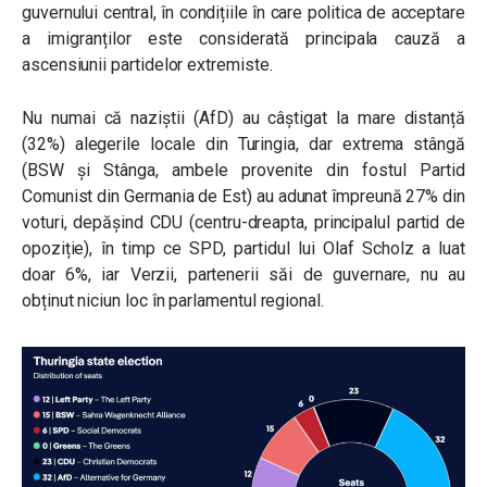
guvernului central, în condițiile în care politica de acceptare
a imigranților este considerată principala cauză a
ascensiunii partidelor extremiste.
Nu numai că naziștii (AfD) au câștigat la mare distanță
(32%) alegerile locale din Turingia, dar extrema stângă
(BSW și Stânga, ambele provenite din fostul Partid
Comunist din Germania de Est) au adunat împreună 27% din
voturi, depășind CDU (centru-dreapta, principalul partid de
opoziție), în timp ce SPD, partidul lui Olaf Scholz a luat
doar 6%, iar Verzii, partenerii săi de guvernare, nu au
obținut niciun loc în parlamentul regional.