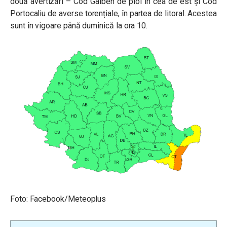
două avertizări – Cod Galben de ploi în cea de est și Cod
Portocaliu de averse torențiale, în partea de litoral. Acestea
sunt în vigoare până duminică la ora 10.
Foto: Facebook/Meteoplus