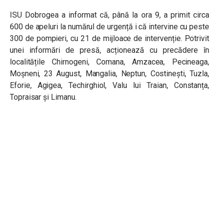
ISU Dobrogea a informat că, până la ora 9, a primit circa
600 de apeluri la numărul de urgență i că intervine cu peste
300 de pompieri, cu 21 de mijloace de intervenție. Potrivit
unei informări de presă, acționează cu precădere în
localitățile Chirnogeni, Comana, Amzacea, Pecineaga,
Moșneni, 23 August, Mangalia, Neptun, Costinești, Tuzla,
Eforie, Agigea, Techirghiol, Valu lui Traian, Constanța,
Topraisar și Limanu.