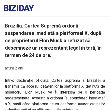
Brazilia. Curtea Supremă ordonă
suspendarea imediată a platformei X, după
ce proprietarul Elon Musk a refuzat să
desemneze un reprezentant legal în țară, în
termen de 24 de ore.
acum 2 ani
Într-o declarație oficială, Curtea Supremă a Braziliei a
transmis că accesul cetățenilor la platforma X, deținută de
miliardarul Elon Musk, va fi interzisă pe o perioadă
nedeterminată. Aceasta a ordonat “suspendarea imediată”
a X, până când platforma se va conforma tuturor ordinelor
judecătorești și va plăti amenzile existente.