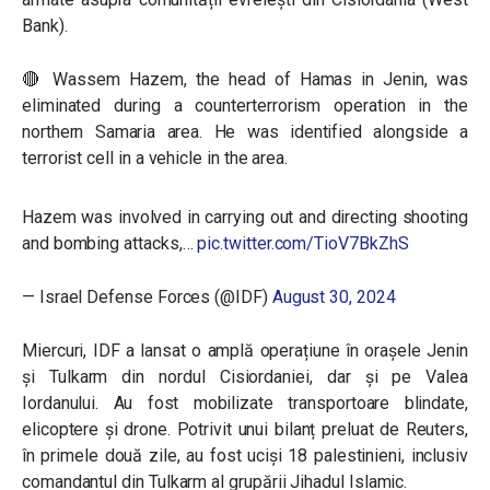
Bank).
🔴 Wassem Hazem, the head of Hamas in Jenin, was
eliminated during a counterterrorism operation in the
northern Samaria area. He was identified alongside a
terrorist cell in a vehicle in the area.
Hazem was involved in carrying out and directing shooting
and bombing attacks,…
pic.twitter.com/TioV7BkZhS
— Israel Defense Forces (@IDF)
August 30, 2024
Miercuri, IDF a lansat o amplă operațiune în orașele Jenin
și Tulkarm din nordul Cisiordaniei, dar și pe Valea
Iordanului. Au fost mobilizate transportoare blindate,
elicoptere și drone. Potrivit unui bilanț preluat de Reuters,
în primele două zile, au fost uciși 18 palestinieni, inclusiv
comandantul din Tulkarm al grupării Jihadul Islamic.