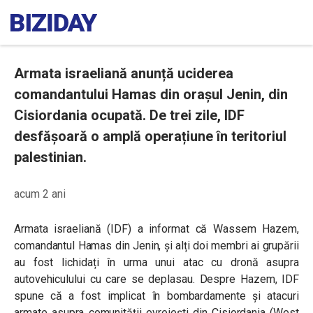
Armata israeliană anunță uciderea
comandantului Hamas din orașul Jenin, din
Cisiordania ocupată. De trei zile, IDF
desfășoară o amplă operațiune în teritoriul
palestinian.
acum 2 ani
Armata israeliană (IDF) a informat că Wassem Hazem,
comandantul Hamas din Jenin, și alți doi membri ai grupării
au fost lichidați în urma unui atac cu dronă asupra
autovehiculului cu care se deplasau. Despre Hazem, IDF
spune că a fost implicat în bombardamente și atacuri
armate asupra comunității evreiești din Cisiordania (West