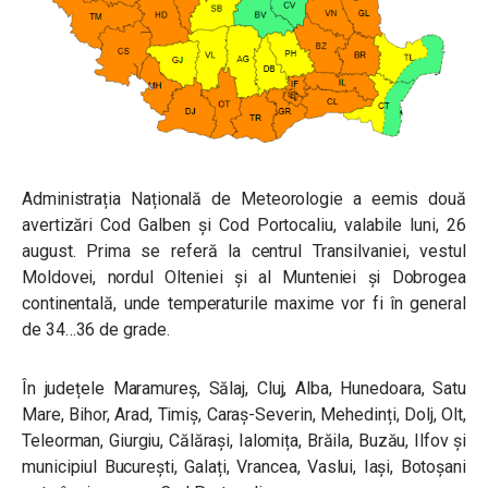
Administrația Națională de Meteorologie a eemis două
avertizări Cod Galben și Cod Portocaliu, valabile luni, 26
august. Prima se referă la
centrul Transilvaniei, vestul
Moldovei, nordul Olteniei și al Munteniei și Dobrogea
continentală, unde t
emperaturile maxime vor fi în general
de 34…36 de grade.
În județele Maramureș, Sălaj, Cluj, Alba, Hunedoara, Satu
Mare, Bihor,
Arad, Timiș, Caraș-Severin, Mehedinți, Dolj, Olt,
Teleorman, Giurgiu, Călărași, Ialomița, Brăila, Buzău, Ilfov și
municipiul București, Galați, Vrancea, Vaslui, Iași, Botoșani