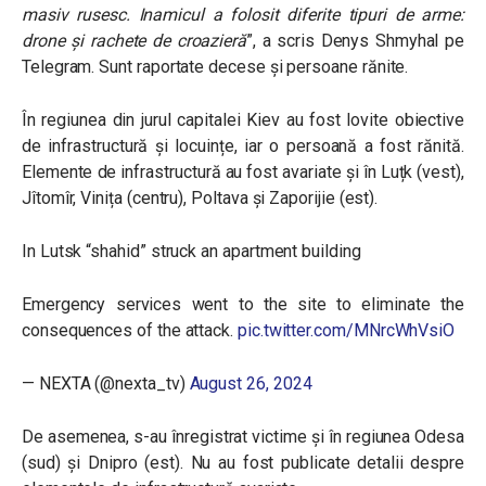
masiv rusesc. Inamicul a folosit diferite tipuri de arme:
drone și rachete de croazieră
”, a scris Denys Shmyhal pe
Telegram. Sunt raportate decese și persoane rănite.
În regiunea din jurul capitalei Kiev au fost lovite obiective
de infrastructură și locuințe, iar o persoană a fost rănită.
Elemente de infrastructură au fost avariate și în Luțk (vest),
Jîtomîr, Vinița (centru), Poltava și Zaporijie (est).
In Lutsk “shahid” struck an apartment building
Emergency services went to the site to eliminate the
consequences of the attack.
pic.twitter.com/MNrcWhVsiO
— NEXTA (@nexta_tv)
August 26, 2024
De asemenea, s-au înregistrat victime și în regiunea Odesa
(sud) și Dnipro (est). Nu au fost publicate detalii despre