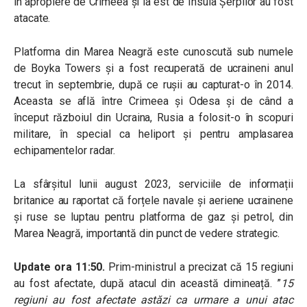
în apropiere de Crimeea și la est de Insula Șerpilor au fost
atacate.
Platforma din Marea Neagră este cunoscută sub numele
de Boyka Towers și a fost recuperată de ucraineni anul
trecut în septembrie, după ce rușii au capturat-o în 2014.
Aceasta se află între Crimeea și Odesa și de când a
început războiul din Ucraina, Rusia a folosit-o în scopuri
militare, în special ca heliport și pentru amplasarea
echipamentelor radar.
La sfârșitul lunii august 2023, serviciile de informații
britanice au raportat că forțele navale și aeriene ucrainene
și ruse se luptau pentru platforma de gaz și petrol, din
Marea Neagră, importantă din punct de vedere strategic.
Update ora 11:50.
Prim-ministrul a precizat că 15 regiuni
au fost afectate, după atacul din această dimineață. ”
15
regiuni au fost afectate astăzi ca urmare a unui atac