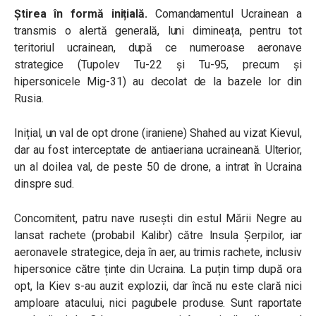
Știrea în formă inițială.
Comandamentul Ucrainean a
transmis o alertă generală, luni dimineața, pentru tot
teritoriul ucrainean, după ce numeroase aeronave
strategice (Tupolev Tu-22 și Tu-95, precum și
hipersonicele Mig-31) au decolat de la bazele lor din
Rusia.
Inițial, un val de opt drone (iraniene) Shahed au vizat Kievul,
dar au fost interceptate de antiaeriana ucraineană. Ulterior,
un al doilea val, de peste 50 de drone, a intrat în Ucraina
dinspre sud.
Concomitent, patru nave rusești din estul Mării Negre au
lansat rachete (probabil Kalibr) către Insula Șerpilor, iar
aeronavele strategice, deja în aer, au trimis rachete, inclusiv
hipersonice către ținte din Ucraina. La puțin timp după ora
opt, la Kiev s-au auzit explozii, dar încă nu este clară nici
amploare atacului, nici pagubele produse. Sunt raportate