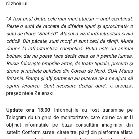
războiului.
”
A fost unul dintre cele mai mari atacuri – unul combinat.
Peste o sută de rachete de diferite tipuri și aproximativ o
sută de drone ”Shahed”. Atacul a vizat infrastructura civilă
critică. Din păcate, sunt morți și sunt zeci de răniți. Multe
daune la infrastructura energetică. Putin este un animal
bolnav, dar nu poate face decât ceea ce îi permite lumea.
Rusia folosește propriile arme, de toate tipurile, precum și
drone și rachete balistice din Coreea de Nord. SUA, Marea
Britanie, Franța și alți parteneri au puterea de a ne ajuta să
oprim teroarea. Sunt necesare decizii dure
”, a precizat
președintele
Zelenski
.
Update ora 13:00
: Informațiile au fost transmise pe
Telegram du un grup de monitorizare, care spune că ar fi
obținut informațiile pe baza consultării imaginilor din
satelit. Conform sursei citate trei părți din platforma aflată