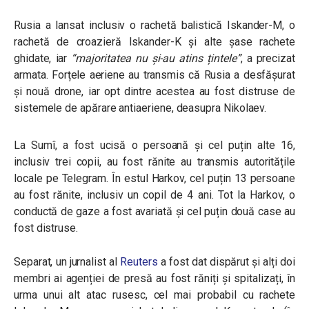
Rusia a lansat inclusiv o rachetă balistică Iskander-M, o
rachetă de croazieră Iskander-K și alte șase rachete
ghidate, iar
“majoritatea nu și-au atins țintele”
, a precizat
armata. Forțele aeriene au transmis că Rusia a desfășurat
și nouă drone, iar opt dintre acestea au fost distruse de
sistemele de apărare antiaeriene, deasupra Nikolaev.
La Sumî, a fost ucisă o persoană și cel puțin alte 16,
inclusiv trei copii, au fost rănite au transmis autoritățile
locale pe Telegram. În estul Harkov, cel puțin 13 persoane
au fost rănite, inclusiv un copil de 4 ani. Tot la Harkov, o
conductă de gaze a fost avariată și cel puțin două case au
fost distruse.
Separat, un jurnalist al
Reuters
a fost dat dispărut și alți doi
membri ai agenției de presă au fost răniți și spitalizați, în
urma unui alt atac rusesc, cel mai probabil cu rachete