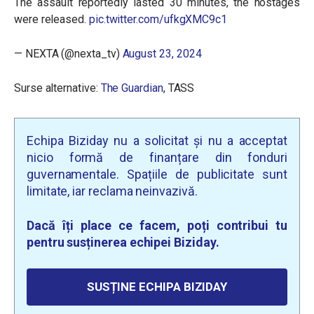
The assault reportedly lasted 30 minutes, the hostages
were released.
pic.twitter.com/ufkgXMC9c1
— NEXTA (@nexta_tv)
August 23, 2024
Surse alternative:
The Guardian
, TASS
Echipa Biziday nu a solicitat și nu a acceptat
nicio formă de finanțare din fonduri
guvernamentale. Spațiile de publicitate sunt
limitate, iar reclama neinvazivă.
Dacă îți place ce facem, poți contribui tu
pentru susținerea echipei Biziday.
SUSȚINE ECHIPA BIZIDAY