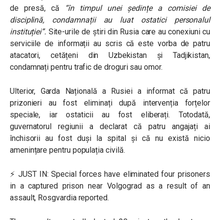
de presă, că
“în timpul unei ședințe a comisiei de
disciplină, condamnații au luat ostatici personalul
instituției”
.
Site-urile de știri din Rusia care au conexiuni cu
serviciile de informații au scris că este vorba de patru
atacatori, cetățeni din Uzbekistan și Tadjikistan,
condamnați pentru trafic de droguri sau omor.
Ulterior, Garda Națională a Rusiei a informat că patru
prizonieri au fost eliminați după intervenția forțelor
speciale, iar ostaticii au fost eliberați. Totodată,
guvernatorul regiunii a declarat că patru angajați ai
închisorii au fost duși la spital și că nu există nicio
amenințare pentru populația civilă.
⚡️ JUST IN: Special forces have eliminated four prisoners
in a captured prison near Volgograd as a result of an
assault, Rosgvardia reported.