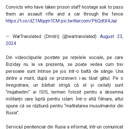
Convicts who have taken prison staff hostage ask to pass
them an assault rifle and a car through the fence
https://t.co/dZ1Mqqm1CM
pic.twitter.com/P6QdtX4Jaz
— WarTranslated (Dmitri) (@wartranslated)
August 23,
2024
Din videoclipurile postate pe rețelele sociale, pe care
Biziday nu le va prezenta, se poate vedea cum trei
persoane sunt întinse pe jos într-o baltă de sânge. Una
dintre a murit, după ce prizonierii i-au tăiat gâtul. Pe o
înregistrare, un bărbat strigă că el și ceilalți sunt
“mujahedini” ai ISIS, termen folosit pentru a desemna
militanții care luptă pentru islam. Într-o altă filmare, altul
spune că se răzbună pentru “maltratarea musulmanilor din
Rusia”.
Serviciul penitenciar din Rusia a informat, într-un comunicat