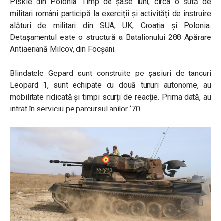
Piskie din Polonia. Timp de șase luni, circa o sută de
militari români participă la exerciții și activități de instruire
alături de militari din SUA, UK, Croația și Polonia.
Detașamentul este o structură a Batalionului 288 Apărare
Antiaeriană Milcov, din Focșani.
Blindatele Gepard sunt construite pe șasiuri de tancuri
Leopard 1, sunt echipate cu două tunuri autonome, au
mobilitate ridicată și timpi scurți de reacție. Prima dată, au
intrat în serviciu pe parcursul anilor ‘70.