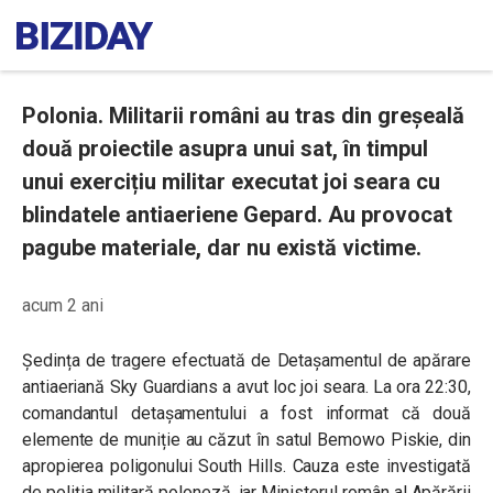
Polonia. Militarii români au tras din greșeală
două proiectile asupra unui sat, în timpul
unui exercițiu militar executat joi seara cu
blindatele antiaeriene Gepard. Au provocat
pagube materiale, dar nu există victime.
acum 2 ani
Ședința de tragere efectuată de Detașamentul de apărare
antiaeriană Sky Guardians a avut loc joi seara. La ora 22:30,
comandantul detașamentului a fost informat că două
elemente de muniție au căzut în satul Bemowo Piskie, din
apropierea poligonului South Hills. Cauza este investigată
de poliția militară poloneză, iar Ministerul român al Apărării