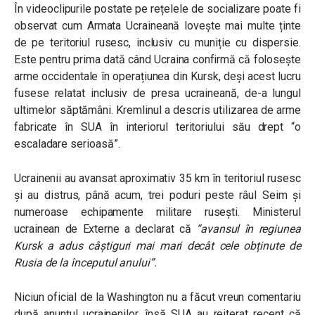
În videoclipurile postate pe rețelele de socializare poate fi
observat cum Armata Ucraineană lovește mai multe ținte
de pe teritoriul rusesc, inclusiv cu muniție cu dispersie.
Este pentru prima dată când Ucraina confirmă că folosește
arme occidentale în operațiunea din Kursk, deși acest lucru
fusese relatat inclusiv de presa ucraineană, de-a lungul
ultimelor săptămâni. Kremlinul a descris utilizarea de arme
fabricate în SUA în interiorul teritoriului său drept “o
escaladare serioasă”.
Ucrainenii au avansat aproximativ 35 km în teritoriul rusesc
și au distrus, până acum, trei poduri peste râul Seim și
numeroase echipamente militare rusești. Ministerul
ucrainean de Externe a declarat că
“avansul în regiunea
Kursk a adus câștiguri mai mari decât cele obținute de
Rusia de la începutul anului”.
Niciun oficial de la Washington nu a făcut vreun comentariu
după anunțul ucrainenilor, însă SUA au reiterat recent că