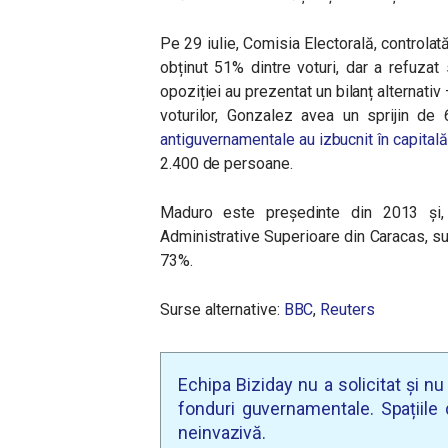
Pe 29 iulie, Comisia Electorală, controlat
obținut 51% dintre voturi, dar a refuzat 
opoziției au prezentat un bilanț alternativ 
voturilor, Gonzalez avea un sprijin de
antiguvernamentale au izbucnit în capitală
2.400 de persoane.
Maduro este președinte din 2013 și, po
Administrative Superioare din Caracas, s
73%.
Surse alternative:
BBC
,
Reuters
Echipa Biziday nu a solicitat și n
fonduri guvernamentale. Spațiile d
neinvazivă.