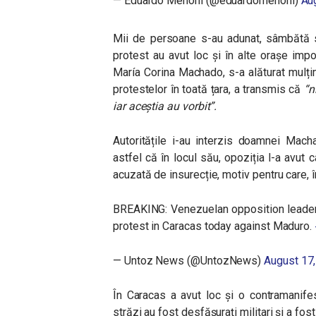
— Eduardo Menoni (@eduardomenoni)
Au
Mii de persoane s-au adunat, sâmbătă se
protest au avut loc și în alte orașe impor
María Corina Machado, s-a alăturat mulțimi
protestelor în toată țara, a transmis că
“n
iar aceștia au vorbit”.
Autoritățile i-au interzis doamnei Mach
astfel că în locul său, opoziția l-a av
acuzată de insurecție, motiv pentru care, 
BREAKING: Venezuelan opposition leader
protest in Caracas today against Maduro.
— Untoz News (@UntozNews)
August 17
În Caracas a avut loc și o contramanifes
străzi au fost desfășurați militari și a fos