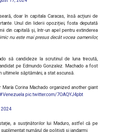
gust 17, 2024
ară, doar în capitala Caracas, însă acțiuni de
tante. Unul din liderii opoziției, fosta deputată
i din capitală și, într-un apel pentru extinderea
imic nu este mai presus decât vocea oamenilor,
ado să candideze la scrutinul de luna trecută,
ut candidat pe Edmundo Gonzalez. Machado a fost
în ultimele săptămâni, a stat ascunsă.
 María Corina Machado organized another giant
#Venezuela
pic.twitter.com/7OAQYJ4pbt
, 2024
tație, a susținătorilor lui Maduro, astfel că pe
t suplimentat numărul de polițiști și jandarmi.