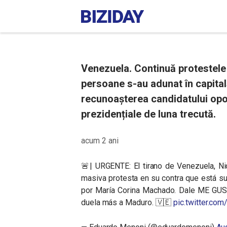
Venezuela. Continuă protestele
persoane s-au adunat în capitală
recunoașterea candidatului opozi
prezidențiale de luna trecută.
acum 2 ani
🚨| URGENTE: El tirano de Venezuela, N
masiva protesta en su contra que está 
por María Corina Machado. Dale ME GUST
duela más a Maduro. 🇻🇪
pic.twitter.c