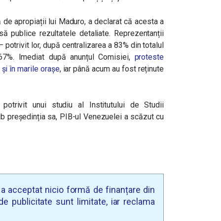
ă de apropiații lui Maduro, a declarat că acesta a
să publice rezultatele detaliate. Reprezentanții
– potrivit lor, după centralizarea a 83% din totalul
 67%. Imediat după anunțul Comisiei,
proteste
 și în marile orașe
, iar până acum au fost reținute
trivit unui studiu al Institutului de Studii
ub președinția sa, PIB-ul Venezuelei a scăzut cu
u a acceptat nicio formă de finanțare din
e publicitate sunt limitate, iar reclama