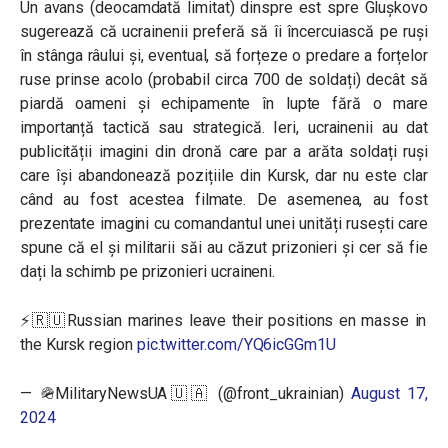
Un avans (deocamdată limitat) dinspre est spre Glușkovo
sugerează că ucrainenii preferă să îi încercuiască pe ruși
în stânga râului și, eventual, să forțeze o predare a forțelor
ruse prinse acolo (probabil circa 700 de soldați) decât să
piardă oameni și echipamente în lupte fără o mare
importanță tactică sau strategică. Ieri, ucrainenii au dat
publicității imagini din dronă care par a arăta soldați ruși
care își abandonează pozițiile din Kursk, dar nu este clar
când au fost acestea filmate. De asemenea, au fost
prezentate imagini cu comandantul unei unități rusești care
spune că el și militarii săi au căzut prizonieri și cer să fie
dați la schimb pe prizonieri ucraineni.
⚡️🇷🇺Russian marines leave their positions en masse in
the Kursk region
pic.twitter.com/YQ6icGGm1U
— 🪖MilitaryNewsUA🇺🇦 (@front_ukrainian)
August 17,
2024