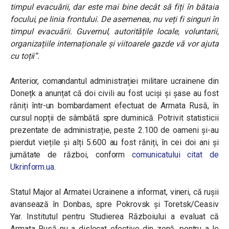
timpul evacuării, dar este mai bine decât să fiți în bătaia
focului, pe linia frontului. De asemenea, nu veți fi singuri în
timpul evacuării. Guvernul, autoritățile locale, voluntarii,
organizațiile internaționale și viitoarele gazde vă vor ajuta
cu toții”.
Anterior, comandantul administrației militare ucrainene din
Donețk a anunțat că doi civili au fost uciși și șase au fost
răniți într-un bombardament efectuat de Armata Rusă, în
cursul nopții de sâmbătă spre duminică. Potrivit statisticii
prezentate de administrație, peste 2.100 de oameni și-au
pierdut viețile și alți 5.600 au fost răniți, în cei doi ani și
jumătate de război, conform
comunicatului citat de
Ukrinform.ua
.
Statul Major al Armatei Ucrainene a informat, vineri, că rușii
avansează în Donbas, spre Pokrovsk și Toretsk/Ceasiv
Yar. Institutul pentru Studierea Războiului a evaluat că
Armata Rusă nu a dislocat efective din zonă, pentru a le