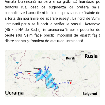
Armata Ucraineană nu pare a se grăbi să înainteze pe
teritoriul rus, ceea ce sugerează că preferă să-și
consolideze flancurile și liniile de aprovizionare, înainte de
a forța din nou liniile de apărare rusești. La nord de Sumî,
ucrainenii par a se fi oprit la periferiile orașului Korenovo
(45 km NV de Sudja), iar aruncarea în aer a podurilor de
peste râul Seim face practic imposibil de apărat fâșia
dintre acesta și frontiera de stat ruso-ucraineană.