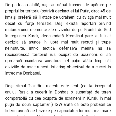
De partea cealaltă, rușii au săpat tranșee de apărare pe
propriul lor teritoriu (potrivit declarației lui Putin, circa 45 de
km) și preferă să îi atace pe ucraineni cu aviația mai mult
decât cu forțe terestre. Deși există raportări privind
mutarea unor elemente ale diviziilor de pe Frontul de Sud
în regiunea Kursk, deocamdată Kremlinul pare a fi luat
decizia să arunce în luptă mai mult recruți și trupe
neinstruite, într-o tactică defensivă menită nu să
recucerească teritoriul rus ocupat de ucraineni, ci să
oprească înaintarea acestora cel puțin atâta timp cât
diviziile de asalt rusești își ating obiectivul de a cuceri în
întregime Donbasul.
Deși ritmul înaintării rusești este lent (de la începutul
anului, Rusia a cucerit în Donbas o suprafață de teren
comparabilă cu cea ocupată de ucraineni în Kursk, în mai
puțin de două săptămâni) ISW arată că este probabil ca
liderii ruși să se bazeze pe capacitatea lor mult mai mare