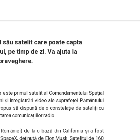
l său satelit care poate capta
i, pe timp de zi. Va ajuta la
upraveghere.
he este primul satelit al Comandamentului Spațial
ni și înregistrări video ale suprafeței Pământului
ropus să dispună de o constelație de sateliți cu
ptarea comunicațiilor radio.
 României) de la o bază din California și a fost
 SpaceX, deținută de Elon Musk. Satelitul de 160