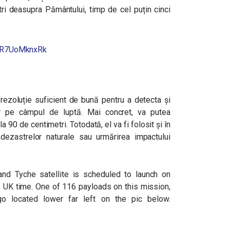
ri deasupra Pământului, timp de cel puțin cinci
m/R7UoMknxRk
rezoluție suficient de bună pentru a detecta și
lor pe câmpul de luptă. Mai concret, va putea
 90 de centimetri. Totodată, el va fi folosit și în
 dezastrelor naturale sau urmărirea impactului
d Tyche satellite is scheduled to launch on
 UK time. One of 116 payloads on this mission,
o located lower far left on the pic below.