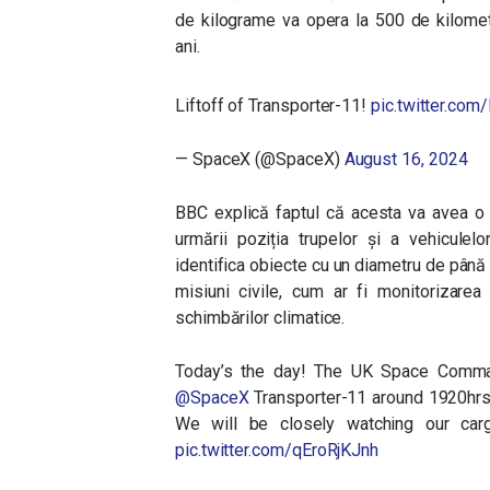
de kilograme va opera la 500 de kilomet
ani.
Liftoff of Transporter-11!
pic.twitter.co
— SpaceX (@SpaceX)
August 16, 2024
BBC explică faptul că acesta va avea o 
urmării poziția trupelor și a vehicule
identifica obiecte cu un diametru de până la
misiuni civile, cum ar fi monitorizarea
schimbărilor climatice.
Today’s the day! The UK Space Comman
@SpaceX
Transporter-11 around 1920hrs
We will be closely watching our carg
pic.twitter.com/qEroRjKJnh