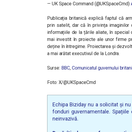
— UK Space Command (@UKSpaceCmd)
Publicația britanică explică faptul că a
prin satelit, dar că în privința imaginil
informațiile de la țările aliate, în special
mai investit în proiecte ale unor firme 
deține în întregime. Proiectarea și dezvolt
a mai arătat executivul de la Londra.
Surse:
BBC
,
Comunicatul guvernului britan
Foto: X/@UKSpaceCmd
Echipa Biziday nu a solicitat și n
fonduri guvernamentale. Spațiile d
neinvazivă.