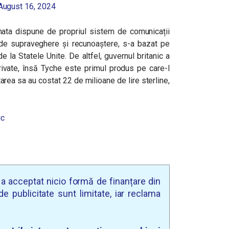
August 16, 2024
rmata dispune de propriul sistem de comunicații
or de supraveghere și recunoaștere, s-a bazat pe
 de la Statele Unite. De altfel, guvernul britanic a
private, însă Tyche este primul produs pe care-l
area sa au costat 22 de milioane de lire sterline,
ic
u a acceptat nicio formă de finanțare din
e publicitate sunt limitate, iar reclama