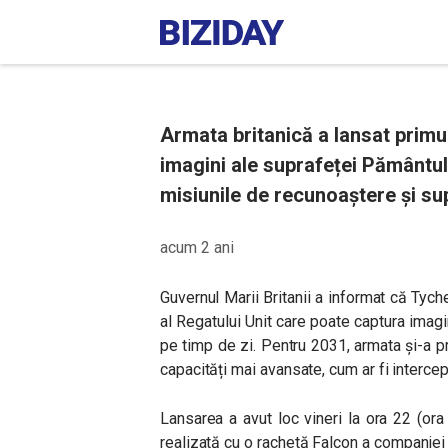
Armata britanică a lansat primu
imagini ale suprafeței Pământulu
misiunile de recunoaștere și s
acum 2 ani
Guvernul Marii Britanii a informat că Tyc
al Regatului Unit care poate captura imagi
pe timp de zi. Pentru 2031, armata și-a p
capacități mai avansate, cum ar fi interce
Lansarea a avut loc vineri la ora 22 (ora
realizată cu o rachetă Falcon a companiei