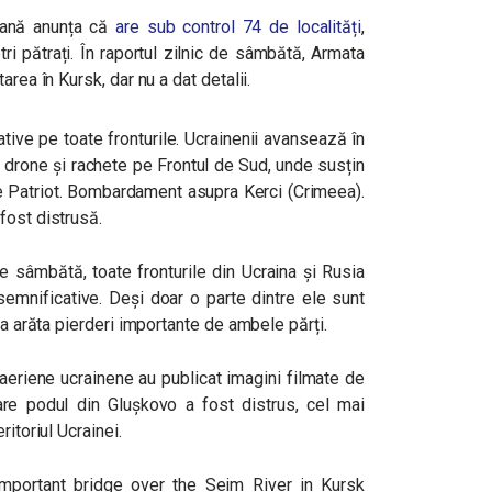
eană anunța că
are sub control 74 de localități
,
ri pătrați. În raportul zilnic de sâmbătă, Armata
rea în Kursk, dar nu a dat detalii.
tive pe toate fronturile. Ucrainenii avansează în
u drone și rachete pe Frontul de Sud, unde susțin
ie Patriot. Bombardament asupra Kerci (Crimeea).
fost distrusă.
pre sâmbătă, toate fronturile din Ucraina și Rusia
 semnificative. Deși doar o parte dintre ele sunt
 a arăta pierderi importante de ambele părți.
 aeriene ucrainene au publicat imagini filmate de
re podul din Glușkovo a fost distrus, cel mai
itoriul Ucrainei.
important bridge over the Seim River in Kursk