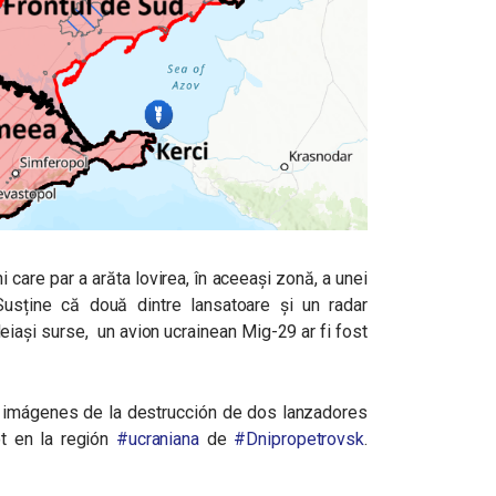
i care par a arăta lovirea, în aceeași zonă, a unei
 Susține că două dintre lansatoare și un radar
eleiași surse, un avion ucrainean Mig-29 ar fi fost
imágenes de la destrucción de dos lanzadores
ot en la región
#ucraniana
de
#Dnipropetrovsk
.