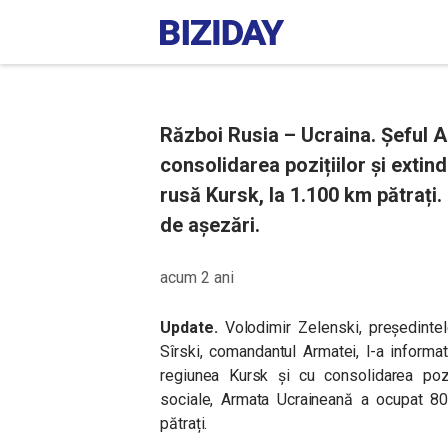
Război Rusia – Ucraina. Șeful 
consolidarea pozițiilor și extind
rusă Kursk, la 1.100 km pătrați. 
de așezări.
acum 2 ani
Update.
Volodimir Zelenski, președinte
Sîrski, comandantul Armatei, l-a informat
regiunea Kursk și cu consolidarea poziț
sociale, Armata Ucraineană a ocupat 80
pătrați.