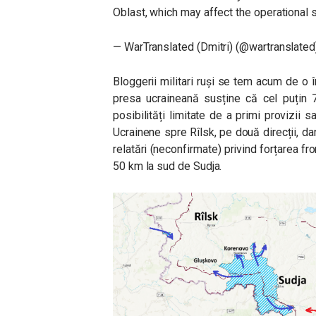
Oblast, which may affect the operational si
— WarTranslated (Dmitri) (@wartranslate
Bloggerii militari ruși se tem acum de o î
presa ucraineană susține că cel puțin 7
posibilități limitate de a primi provizii s
Ucrainene spre Rîlsk, pe două direcții, da
relatări (neconfirmate) privind forțarea fro
50 km la sud de Sudja.