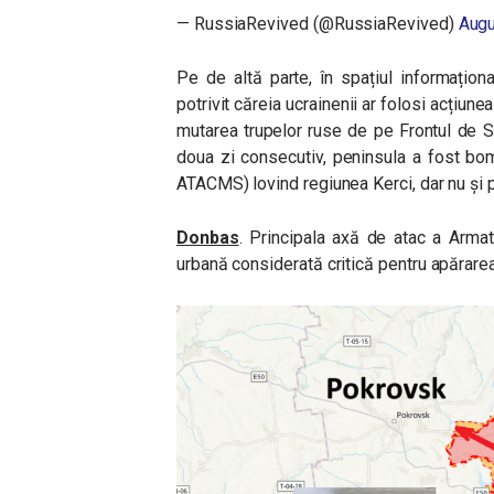
— RussiaRevived (@RussiaRevived)
Augu
Pe de altă parte, în spațiul informațio
potrivit căreia ucrainenii ar folosi acțiun
mutarea trupelor ruse de pe Frontul de S
doua zi consecutiv, peninsula a fost bo
ATACMS) lovind regiunea Kerci, dar nu și p
Donbas
. Principala axă de atac a Arm
urbană considerată critică pentru apărarea