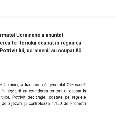
Armatei Ucrainene a anunțat
erea teritoriului ocupat în regiunea
Potrivit lui, ucrainenii au ocupat 80
le Ucrainei, a transmis că generalul Oleksandîr
 în legătură cu extinderea teritoriului ocupat în
iilor. Potrivit declarației postate pe rețelele
 de așezări și controlează 1.150 de kilometri