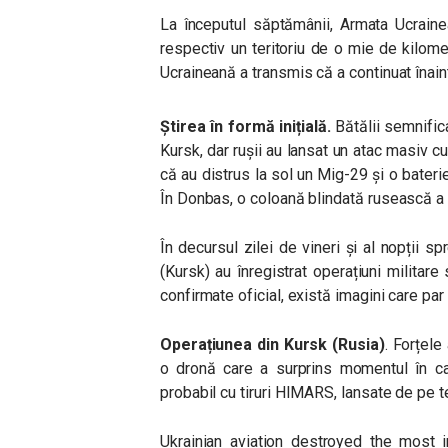
La începutul săptămânii, Armata Ucrain
respectiv un teritoriu de o mie de kilomet
Ucraineană a transmis că a continuat înainta
Știrea în formă inițială.
Bătălii semnifica
Kursk, dar rușii au lansat un atac masiv c
că au distrus la sol un Mig-29 și o bater
În Donbas, o coloană blindată rusească a 
În decursul zilei de vineri și al nopții s
(Kursk) au înregistrat operațiuni militare
confirmate oficial, există imagini care par
Operațiunea din Kursk (Rusia)
. Forțele
o dronă care a surprins momentul în ca
probabil cu tiruri HIMARS, lansate de pe ter
Ukrainian aviation destroyed the most 