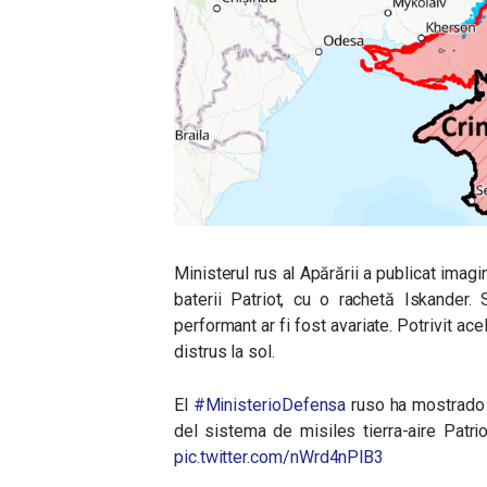
Ministerul rus al Apărării a publicat imagin
baterii Patriot, cu o rachetă Iskander.
performant ar fi fost avariate. Potrivit ac
distrus la sol.
El
#MinisterioDefensa
ruso ha mostrado 
del sistema de misiles tierra-aire Patri
pic.twitter.com/nWrd4nPlB3