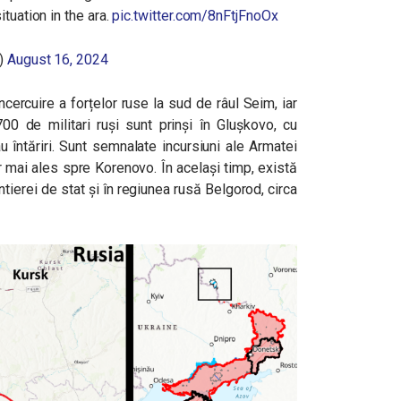
tuation in the ara.
pic.twitter.com/8nFtjFnoOx
d)
August 16, 2024
ncercuire a forțelor ruse la sud de râul Seim, iar
00 de militari ruși sunt prinși în Glușkovo, cu
au întăriri. Sunt semnalate incursiuni ale Armatei
r mai ales spre Korenovo. În același timp, există
ntierei de stat și în regiunea rusă Belgorod, circa