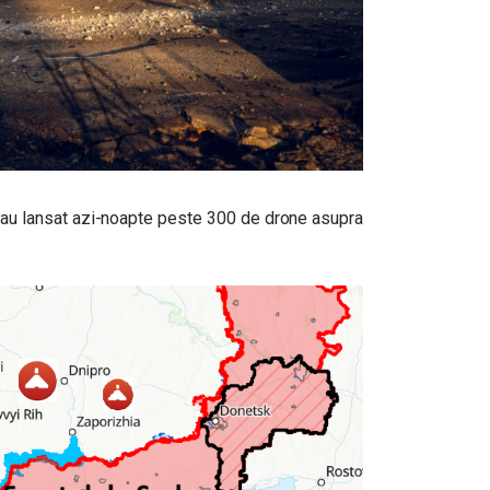
ii au lansat azi-noapte peste 300 de drone asupra