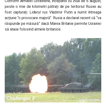
Conform Armatei Ucrainene, începând cu ziua de 6 august,
peste o mie de kilometri pătrați de pe teritoriul Rusiei au
fost capturați. Liderul rus Vladimir Putin a numit întreaga
acțiune “o provocare majoră”. Rusia a declarat recent că “va
răspunde pe măsură” dacă Marea Britanie permite Ucrainei
să atace folosind armele britanice.