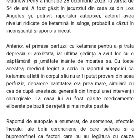
Matthew Perry a murit pe 28 octombrie 2023, la vârsta de
54 de ani. A fost găsit în jacuzziul din casa sa din Los
Angeles și, potrivit raportului autopsiei, actorul avea
niveluri ridicate de ketamină în sânge, probabil a căzut în
inconștiență și apoi s-a înecat.
Anterior, el primise perfuzii cu ketamina pentru a-și trata
depresia și anxietata, iar ultima ședință a avut loc cu o
săptămână și jumătate înainte de moartea sa. Cu toate
acestea, medicul legist a scris în raportul autopsiei că
ketamina aflată în corpul său nu ar fi putut proveni din acea
perfuzie, deoarece cantitatea era prea mare, similară cu
cea de după anestezia generală din timpul unei intervenții
chirurgicale. La casa lui au fost găsite medicamente
eliberate pe bază de rețetă și mai multe pastile.
Raportul de autopsie a enumerat, de asemenea, efectele
înecului, ale bolii coronariene de care suferea și a
buprenorfinei ca factori care nu au legătură cu cauza