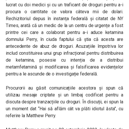
lucrat cu doi medici și cu un traficant de droguri pentru a-i
procura o cantitate ce valora câteva mii de dolari.
Rechizitoriul depus în instanța federală și citatat de NY
Times, arată că un medic de la un centru de urgențe a fost
printre cei care a colaborat pentru a-i aduce ketamina
domnului Perry, în ciuda faptului că știa că acesta are
antecedente de abuz de droguri. Acuzațiile împotriva lor
includ constituirea unui grup infracțional pentru distribuirea
de ketamina, posesie cu intenția de a distribui
metamfetamină și modificarea și falsificarea evidențelor
pentru a le ascunde de o investigație federală.
Procurorii au găsit comunicațiile acestora și spun că
utilizau mesaje criptate și un limbaj codificat pentru a
discuta despre tranzacțiile cu droguri. În discuții, ei spun la
un moment dat “Hai să aflăm cât va plăti idiotul ăsta”, cu
referire la Matthew Perry.