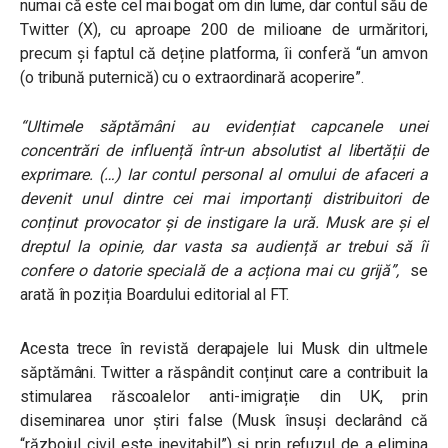
numai că este cel mai bogat om din lume, dar contul său de
Twitter (X), cu aproape 200 de milioane de urmăritori,
precum și faptul că deține platforma, îi conferă “un amvon
(o tribună puternică) cu o extraordinară acoperire”.
“Ultimele săptămâni au evidențiat capcanele unei
concentrări de influență într-un absolutist al libertății de
exprimare. (…) Iar contul personal al omului de afaceri a
devenit unul dintre cei mai importanți distribuitori de
conținut provocator și de instigare la ură. Musk are și el
dreptul la opinie, dar vasta sa audiență ar trebui să îi
confere o datorie specială de a acționa mai cu grijă”,
se
arată în poziția Boardului editorial al FT.
Acesta trece în revistă derapajele lui Musk din ultmele
săptămâni. Twitter a răspândit conținut care a contribuit la
stimularea răscoalelor anti-imigrație din UK, prin
diseminarea unor știri false (Musk însuși declarând că
“războiul civil este inevitabil”) și prin refuzul de a elimina