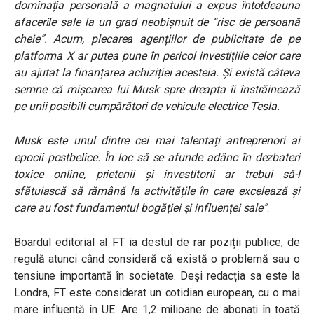
dominația personală a magnatului a expus întotdeauna
afacerile sale la un grad neobișnuit de “risc de persoană
cheie”. Acum, plecarea agențiilor de publicitate de pe
platforma X ar putea pune în pericol investițiile celor care
au ajutat la finanțarea achiziției acesteia. Și există câteva
semne că mișcarea lui Musk spre dreapta îi înstrăinează
pe unii posibili cumpărători de vehicule electrice Tesla.
Musk este unul dintre cei mai talentați antreprenori ai
epocii postbelice. În loc să se afunde adânc în dezbateri
toxice online, prietenii și investitorii ar trebui să-l
sfătuiască să rămână la activitățile în care excelează și
care au fost fundamentul bogăției și influenței sale”
.
Boardul editorial al FT ia destul de rar poziții publice, de
regulă atunci când consideră că există o problemă sau o
tensiune importantă în societate. Deși redacția sa este la
Londra, FT este considerat un cotidian european, cu o mai
mare influență în UE. Are 1,2 milioane de abonați în toată