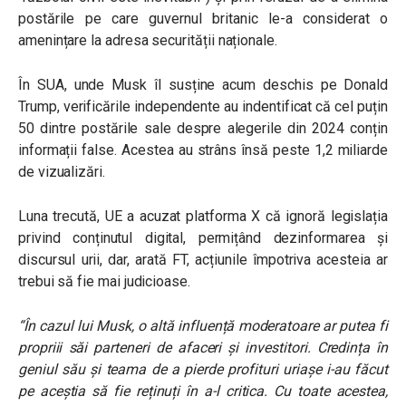
postările pe care guvernul britanic le-a considerat o
amenințare la adresa securității naționale.
În SUA, unde Musk îl susține acum deschis pe Donald
Trump, verificările independente au indentificat că cel puțin
50 dintre postările sale despre alegerile din 2024 conțin
informații false. Acestea au strâns însă peste 1,2 miliarde
de vizualizări.
Luna trecută, UE a acuzat platforma X că ignoră legislația
privind conținutul digital, permițând dezinformarea și
discursul urii, dar, arată FT, acțiunile împotriva acesteia ar
trebui să fie mai judicioase.
“În cazul lui Musk, o altă influență moderatoare ar putea fi
propriii săi parteneri de afaceri și investitori. Credința în
geniul său și teama de a pierde profituri uriașe i-au făcut
pe aceștia să fie reținuți în a-l critica. Cu toate acestea,