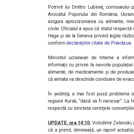
Potrivit lui Dmîtro Lubineț, comisarului 
Avocatul Poporului din România, Ucrai
asigura aprovizionarea cu alimente, med
civile. Oficialul a spus că statul respectă 
Haga și de la Geneva privind legile războ
conform
declarațiilor citate de Pravda.ua
.
Ministrul ucrainean de Interne a informa
informații cu privire la nevoile populați
alimente, de medicamente și de produse 
că armata va deschide coridoare de evacuar
În ședință, a mai fost pusă problema cr
regiunii Kursk, “dacă va fi necesar”. La 
respectă cu strictețe cerințele convențiilor
UPDATE, ora 14:10
.
Volodimir Zelenski, 
că a primit, dimineață, un raport actuali