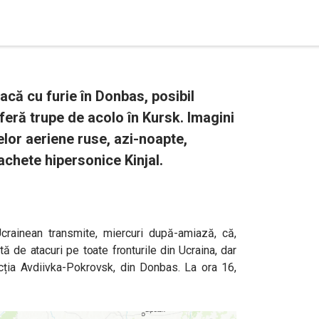
acă cu furie în Donbas, posibil
eră trupe de acolo în Kursk. Imagini
elor aeriene ruse, azi-noapte,
achete hipersonice Kinjal.
rainean transmite, miercuri după-amiază, că,
ă de atacuri pe toate fronturile din Ucraina, dar
ecția Avdiivka-Pokrovsk, din Donbas. La ora 16,