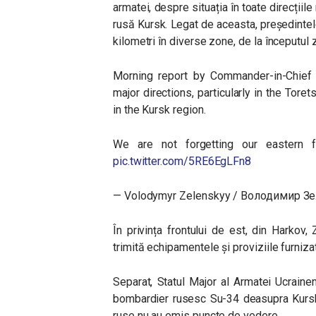
armatei, despre situația în toate direcțiil
rusă Kursk. Legat de aceasta, președintel
kilometri în diverse zone, de la începutul zi
Morning report by Commander-in-Chief O
major directions, particularly in the Tor
in the Kursk region.
We are not forgetting our eastern f
pic.twitter.com/5RE6EgLFn8
— Volodymyr Zelenskyy / Володимир З
În privința frontului de est, din Harkov,
trimită echipamentele și proviziile furniza
Separat, Statul Major al Armatei Ucraine
bombardier rusesc Su-34 deasupra Kurskulu
ruse nu au emis puncte de vedere.