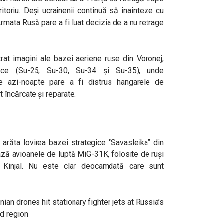
itoriu. Deși ucrainenii continuă să înainteze cu
 Armata Rusă pare a fi luat decizia de a nu retrage
strat imagini ale bazei aeriene ruse din Voronej,
ice (
Su-25, Su-30, Su-34 și Su-35), unde
 azi-noapte pare a fi distrus hangarele de
încărcate și reparate.
a arăta lovirea bazei strategice “Savasleika” din
ză avioanele de luptă MiG-31K, folosite de ruși
e Kinjal. Nu este clar deocamdată care sunt
an drones hit stationary fighter jets at Russia’s
od region