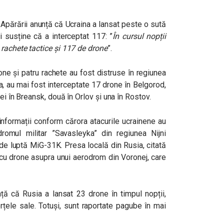
 Apărării anunță că Ucraina a lansat peste o sută
i susține că a interceptat 117: ”
În cursul nopții
 rachete tactice și 117 de drone
”.
one și patru rachete au fost distruse în regiunea
a, au mai fost interceptate 17 drone în Belgorod,
ei în
Breansk
, două în Orlov și una în Rostov.
informații conform cărora atacurile ucrainene au
dromul militar ”Savasleyka” din regiunea Nijni
e luptă MiG-31K. Presa locală din Rusia, citată
c cu drone asupra unui aerodrom din Voronej, care
unță că Rusia a lansat 23 drone în timpul nopții,
rțele sale. Totuși, sunt raportate pagube în mai