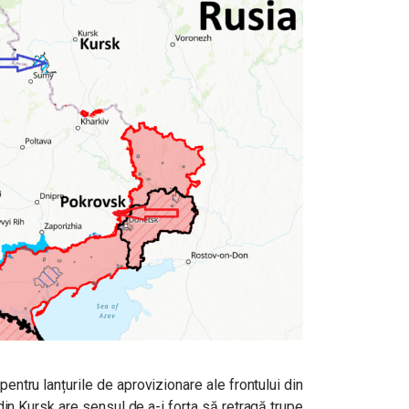
entru lanțurile de aprovizionare ale frontului din
din Kursk are sensul de a-i forța să retragă trupe