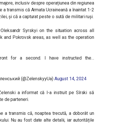
e majore, inclusiv despre operațiunea din regiunea
e a transmis că Armata Ucraineană a înaintat 1-2
lei, și că a capturat peste o sută de militari ruși.
leksandr Syrskyi on the situation across all
etsk and Pokrovsk areas, as well as the operation
ront for a second. I have instructed the…
еленський (@ZelenskyyUa)
August 14, 2024
 Zelenski a informat că l-a instruit pe Sîrski să
te de parteneri.
ne a transmis că, noaptea trecută, a doborât un
i. Nu au fost date alte detalii, iar autoritățile