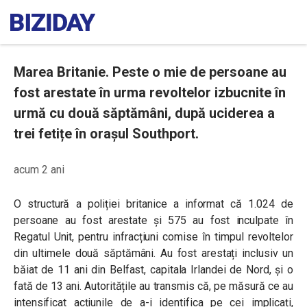
Marea Britanie. Peste o mie de persoane au
fost arestate în urma revoltelor izbucnite în
urmă cu două săptămâni, după uciderea a
trei fetițe în orașul Southport.
acum 2 ani
O structură a poliției britanice a informat că 1.024 de
persoane au fost arestate și 575 au fost inculpate în
Regatul Unit, pentru infracțiuni comise în timpul revoltelor
din ultimele două săptămâni. Au fost arestați inclusiv un
băiat de 11 ani din Belfast, capitala Irlandei de Nord, și o
fată de 13 ani. Autoritățile au transmis că, pe măsură ce au
intensificat acțiunile de a-i identifica pe cei implicați,