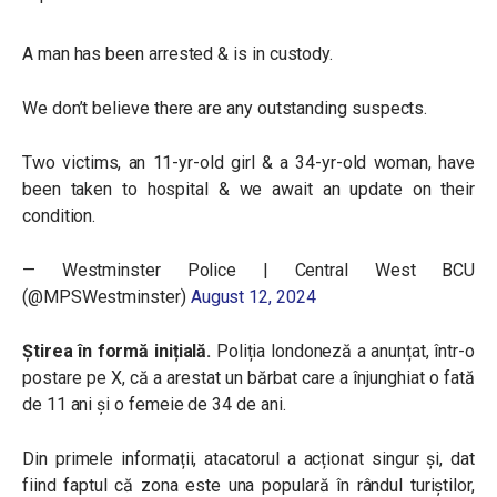
A man has been arrested & is in custody.
We don’t believe there are any outstanding suspects.
Two victims, an 11-yr-old girl & a 34-yr-old woman, have
been taken to hospital & we await an update on their
condition.
— Westminster Police | Central West BCU
(@MPSWestminster)
August 12, 2024
Știrea în formă inițială.
Poliția londoneză a anunțat, într-o
postare pe X, că a arestat un bărbat care a înjunghiat o fată
de 11 ani și o femeie de 34 de ani.
Din primele informații, atacatorul a acționat singur și, dat
fiind faptul că zona este una populară în rândul turiștilor,