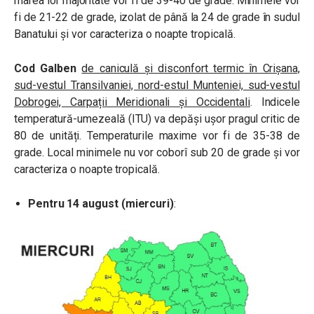
marea lor majoritate vor fi de 39-40 de grade. Minimele vor
fi de 21-22 de grade, izolat de până la 24 de grade în sudul
Banatului și vor caracteriza o noapte tropicală.
Cod Galben
de caniculă și disconfort termic în Crișana,
sud-vestul Transilvaniei, nord-estul Munteniei, sud-vestul
Dobrogei, Carpații Meridionali și Occidentali
. Indicele
temperatură-umezeală (ITU) va depăși ușor pragul critic de
80 de unități. Temperaturile maxime vor fi de 35-38 de
grade. Local minimele nu vor coborî sub 20 de grade și vor
caracteriza o noapte tropicală.
Pentru 14 august (miercuri)
: