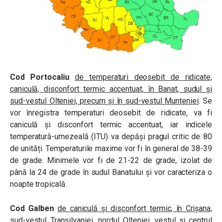
Cod Portocaliu
de
temperaturi deosebit de ridicate,
caniculă, disconfort termic accentuat,
în Banat, sudul și
sud-vestul Olteniei, precum și în sud-vestul Munteniei
. Se
vor înregistra temperaturi deosebit de ridicate, va fi
caniculă și disconfort termic accentuat, iar indicele
temperatură-umezeală (ITU) va depăși pragul critic de 80
de unități. Temperaturile maxime vor fi în general de 38-39
de grade. Minimele vor fi de 21-22 de grade, izolat de
până la 24 de grade în sudul Banatului și vor caracteriza o
noapte tropicală.
Cod Galben
de caniculă și disconfort termic, în Crișana,
sud-vestul Transilvaniei, nordul Olteniei, vestul și centrul