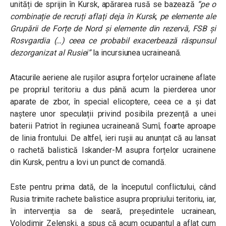
unități de sprijin în Kursk, apărarea rusă se bazează
“pe o
combinație de recruți aflați deja în Kursk, pe elemente ale
Grupării de Forțe de Nord și elemente din rezervă, FSB și
Rosvgardia (…) ceea ce probabil exacerbează răspunsul
dezorganizat al Rusiei”
la incursiunea ucraineană.
Atacurile aeriene ale rușilor asupra forțelor ucrainene aflate
pe propriul teritoriu a dus până acum la pierderea unor
aparate de zbor, în special elicoptere, ceea ce a și dat
naștere unor speculații privind posibila prezență a unei
baterii Patriot în regiunea ucraineană Sumî, foarte aproape
de linia frontului. De altfel, ieri rușii au anunțat că au lansat
o rachetă balistică Iskander-M asupra forțelor ucrainene
din Kursk, pentru a lovi un punct de comandă.
Este pentru prima dată, de la începutul conflictului, când
Rusia trimite rachete balistice asupra propriului teritoriu, iar,
în intervenția sa de seară, președintele ucrainean,
Volodimir Zelenski, a spus că acum ocupantul a aflat cum