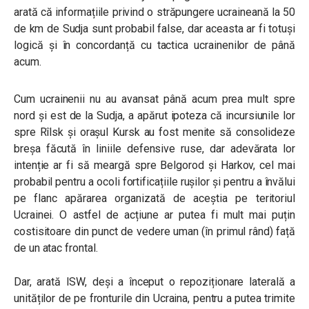
arată că informațiile privind o străpungere ucraineană la 50
de km de Sudja sunt probabil false, dar aceasta ar fi totuși
logică și în concordanță cu tactica ucrainenilor de până
acum.
Cum ucrainenii nu au avansat până acum prea mult spre
nord și est de la Sudja, a apărut ipoteza că incursiunile lor
spre Rîlsk și orașul Kursk au fost menite să consolideze
breșa făcută în liniile defensive ruse, dar adevărata lor
intenție ar fi să meargă spre Belgorod și Harkov, cel mai
probabil pentru a ocoli fortificațiile rușilor și pentru a învălui
pe flanc apărarea organizată de aceștia pe teritoriul
Ucrainei. O astfel de acțiune ar putea fi mult mai puțin
costisitoare din punct de vedere uman (în primul rând) față
de un atac frontal.
Dar, arată ISW, deși a început o repoziționare laterală a
unităților de pe fronturile din Ucraina, pentru a putea trimite