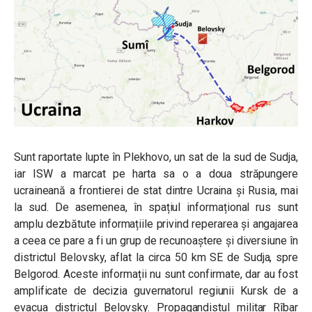
Sunt raportate lupte în Plekhovo, un sat de la sud de Sudja,
iar ISW a marcat pe harta sa o a doua străpungere
ucraineană a frontierei de stat dintre Ucraina și Rusia, mai
la sud. De asemenea, în spațiul informațional rus sunt
amplu dezbătute informațiile privind reperarea și angajarea
a ceea ce pare a fi un grup de recunoaștere și diversiune în
districtul Belovsky, aflat la circa 50 km SE de Sudja, spre
Belgorod. Aceste informații nu sunt confirmate, dar au fost
amplificate de decizia guvernatorul regiunii Kursk de a
evacua districtul Belovsky. Propagandistul militar Rîbar