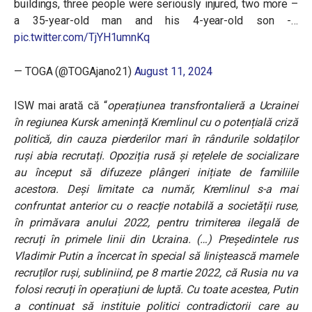
buildings, three people were seriously injured, two more –
a 35-year-old man and his 4-year-old son -…
pic.twitter.com/TjYH1umnKq
— TOGA (@TOGAjano21)
August 11, 2024
ISW mai arată că “
operațiunea transfrontalieră a Ucrainei
în regiunea Kursk amenință Kremlinul cu o potențială criză
politică, din cauza pierderilor mari în rândurile soldaților
ruși abia recrutați. Opoziția rusă și rețelele de socializare
au început să difuzeze plângeri inițiate de familiile
acestora. Deși limitate ca număr, Kremlinul s-a mai
confruntat anterior cu o reacție notabilă a societății ruse,
în primăvara anului 2022, pentru trimiterea ilegală de
recruți în primele linii din Ucraina. (…) Președintele rus
Vladimir Putin a încercat în special să liniștească mamele
recruților ruși, subliniind, pe 8 martie 2022, că Rusia nu va
folosi recruți în operațiuni de luptă. Cu toate acestea, Putin
a continuat să instituie politici contradictorii care au