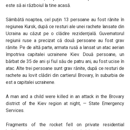
este să ai războiul la tine acasă.
Sâmbătă noaptea, cel puțin 13 persoane au fost rănite în
regiunea Kursk, după ce resturi ale unei rachete lansate din
Ucraina au căzut pe o clădire rezidenţială.
Guvernatorul
regiunii ruse a precizat că două persoane au fost grav
rănite. Pe de altă parte, armata rusă a lansat un atac aerian
împotriva capitalei ucrainene Kiev. Două persoane, un
bărbat de 35 de ani și fiul său de patru ani, au fost ucise în
atac. Alte trei persoane sunt grav rănite, după ce resturi de
rachete au lovit clădiri din cartierul Brovary, în suburbia de
est a capitalei ucrainene.
A man and a child were killed in an attack in the Brovary
district of the Kiev region at night, — State Emergency
Services.
Fragments of the rocket fell on private residential