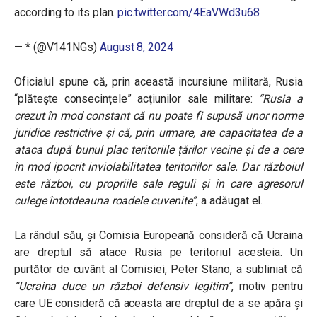
according to its plan.
pic.twitter.com/4EaVWd3u68
— * (@V141NGs)
August 8, 2024
Oficialul spune că, prin această incursiune militară, Rusia
“plătește consecințele” acțiunilor sale militare:
“Rusia a
crezut în mod constant că nu poate fi supusă unor norme
juridice restrictive și că, prin urmare, are capacitatea de a
ataca după bunul plac teritoriile țărilor vecine și de a cere
în mod ipocrit inviolabilitatea teritoriilor sale. Dar războiul
este război, cu propriile sale reguli și în care agresorul
culege întotdeauna roadele cuvenite”
, a adăugat el.
La rândul său, și Comisia Europeană consideră că Ucraina
are dreptul să atace Rusia pe teritoriul acesteia. Un
purtător de cuvânt al Comisiei, Peter Stano, a subliniat că
“Ucraina duce un război defensiv legitim”
, motiv pentru
care UE consideră că aceasta are dreptul de a se apăra și