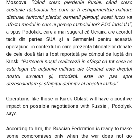
Moscova.
“Când cresc pierderile Rusiei, când cresc
costurile războiului lor, cum ar fi echipamentele militare
distruse, teritoriul pierdut, oamenii pierduți, acest lucru va
afecta modul în care ei percep războiul lor? Fără îndoială”
,
a spus Podoliak, care a mai sugerat că Ucraina are acordul
tacit din partea SUA și a Germaniei pentru această
operațiune, în contextul în care prezența blindatelor donate
de cele două țări a fost raportată pe câmpul de luptă din
Kursk:
“Partenerii noștri realizează în sfârșit că tot ceea ce
este legat de acțiunile militare ale Ucrainei este dreptul
nostru suveran și, totodată, este un pas spre
dezescaladare și sfârșitul definitiv al acestui război”.
Operations like those in Kursk Oblast will have a positive
impact on possible negotiations with Russia , Podolyak
says
According to him, the Russian Federation is ready to make
some compromises only when the war does not go