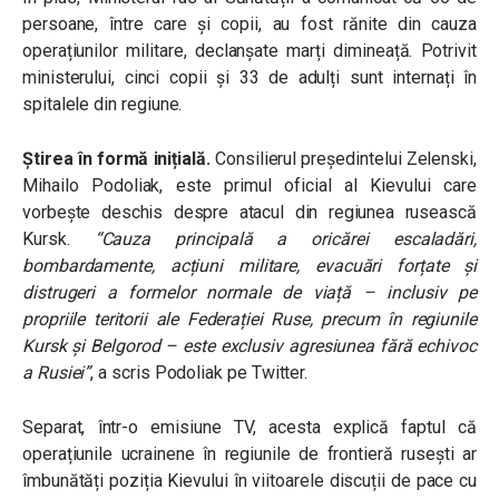
persoane, între care și copii, au fost rănite din cauza
operațiunilor militare, declanșate marți dimineață. Potrivit
ministerului, cinci copii și 33 de adulți sunt internați în
spitalele din regiune.
Știrea în formă inițială.
Consilierul președintelui Zelenski,
Mihailo Podoliak, este primul oficial al Kievului care
vorbește deschis despre atacul din regiunea rusească
Kursk.
“Cauza principală a oricărei escaladări,
bombardamente, acțiuni militare, evacuări forțate și
distrugeri a formelor normale de viață – inclusiv pe
propriile teritorii ale Federației Ruse, precum în regiunile
Kursk și Belgorod – este exclusiv agresiunea fără echivoc
a Rusiei”
, a scris Podoliak pe Twitter.
Separat, într-o emisiune TV, acesta explică faptul că
operațiunile ucrainene în regiunile de frontieră rusești ar
îmbunătăți poziția Kievului în viitoarele discuții de pace cu