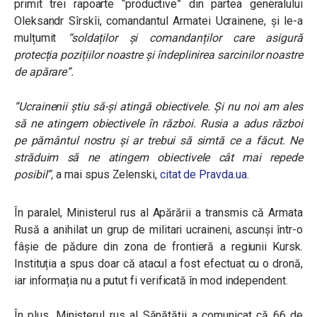
primit trei rapoarte “productive” din partea generalului
Oleksandr Sîrskîi, comandantul Armatei Ucrainene, și le-a
mulțumit
“soldaților și comandanților care asigură
protecția pozițiilor noastre și îndeplinirea sarcinilor noastre
de apărare”.
“
Ucrainenii știu să-și atingă obiectivele. Și nu noi am ales
să ne atingem obiectivele în război. Rusia a adus război
pe pământul nostru și ar trebui să simtă ce a făcut. Ne
străduim să ne atingem obiectivele cât mai repede
posibil”
,
a mai spus Zelenski,
citat de Pravda.ua
.
În paralel, Ministerul rus al Apărării a transmis că Armata
Rusă a anihilat un grup de militari ucraineni, ascunși într-o
fâșie de pădure din zona de frontieră a regiunii Kursk.
Instituția a spus doar că atacul a fost efectuat cu o dronă,
iar informația nu a putut fi verificată în mod independent.
În plus, Ministerul rus al Sănătății a comunicat că 66 de