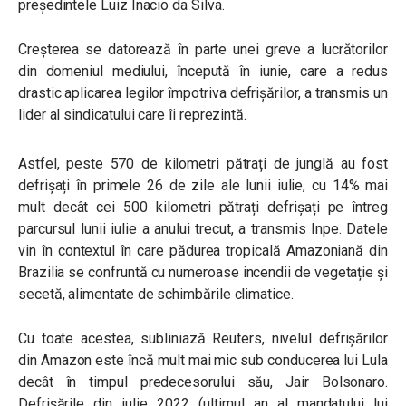
președintele Luiz Inacio da Silva.
Creșterea se datorează în parte unei greve a lucrătorilor
din domeniul mediului, începută în iunie, care a redus
drastic aplicarea legilor împotriva defrișărilor, a transmis un
lider al sindicatului care îi reprezintă.
Astfel, peste 570 de kilometri pătrați de junglă au fost
defrișați în primele 26 de zile ale lunii iulie, cu 14% mai
mult decât cei 500 kilometri pătrați defrișați pe întreg
parcursul lunii iulie a anului trecut, a transmis Inpe. Datele
vin în contextul în care pădurea tropicală Amazoniană din
Brazilia se confruntă cu numeroase incendii de vegetație și
secetă, alimentate de schimbările climatice.
Cu toate acestea, subliniază Reuters, nivelul defrișărilor
din Amazon este încă mult mai mic sub conducerea lui Lula
decât în timpul predecesorului său, Jair Bolsonaro.
Defrișările din iulie 2022 (ultimul an al mandatului lui