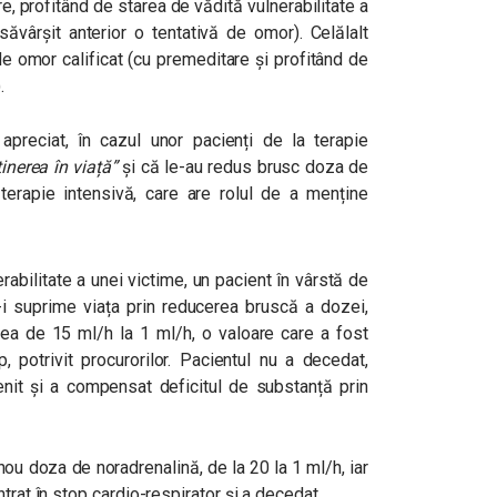
re, profitând de starea de vădită vulnerabilitate a
ăvârșit anterior o tentativă de omor). Celălalt
e omor calificat (cu premeditare și profitând de
.
 apreciat, în cazul unor pacienți de la terapie
nerea în viață”
și că le-au redus brusc doza de
 terapie intensivă, care are rolul de a menține
rabilitate a unei victime, un pacient în vârstă de
-i suprime viața prin reducerea bruscă a dozei,
area de 15 ml/h la 1 ml/h, o valoare care a fost
 potrivit procurorilor. Pacientul nu a decedat,
enit și a compensat deficitul de substanță prin
 nou doza de noradrenalină, de la 20 la 1 ml/h, iar
trat în stop cardio-respirator și a decedat.