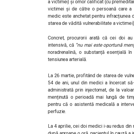
a victimei) și omor calificat (cu premedita
victimei și de către o persoană care a s
medic este anchetat pentru infracțiunea d
starea de vădită vulnerabilitate a victimei)
Concret, procurorii arată că cei doi au
intensivă, că
“nu mai este oportună menți
noradrenalină, o substanță esențială în
tensiunea arterială.
La 26 martie, profitând de starea de vulne
54 de ani, unul din medici a încercat să
administrată prin injectomat, de la valo
menținută o perioadă mai lungă de timp,
pentru că o asistentă medicală a interv
perfuzie.
La 4 aprilie, cei doi medici i-au redus din
după aproape o oră, pacientul în cauză a in