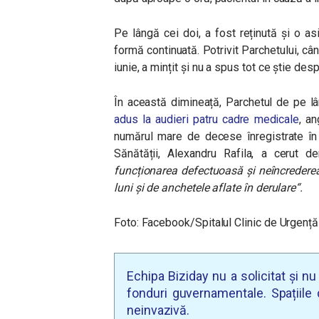
Pe lângă cei doi, a fost reținută și o a
formă continuată. Potrivit Parchetului, când
iunie, a mințit și nu a spus tot ce știe des
În această dimineață, Parchetul de pe lâ
adus la audieri patru cadre medicale
, an
numărul mare de decese înregistrate în lu
Sănătății, Alexandru Rafila, a cerut de
funcționarea defectuoasă și neîncredere
luni și de anchetele aflate în derulare“.
Foto: Facebook/Spitalul Clinic de Urgență
Echipa Biziday nu a solicitat și n
fonduri guvernamentale. Spațiile d
neinvazivă.