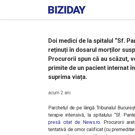
Doi medici de la spitalul “Sf. P
reținuți în dosarul morților susp
Procurorii spun că au scăzut, v
primite de un pacient internat în
suprima viața.
acum 2 ani
Parchetul de pe lângă Tribunalul București
terapie intensivă, la spitalului “Sf. Pan
presă citat de News.ro
. Procurorii ar
tentativă de omor calificat (cu premeditar