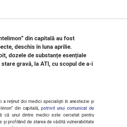
antelimon” din capitală au fost
ecte, deschis în luna aprilie.
oit, dozele de substanțe esențiale
 stare gravă, la ATI, cu scopul de a-i
 a reținut doi medici specialiști în anestezie și
telimon” din capitală,
potrivit unui comunicat de
ată că unul dintre medici este cercetat pentru
e și profitând de starea de vădită vulnerabilitate