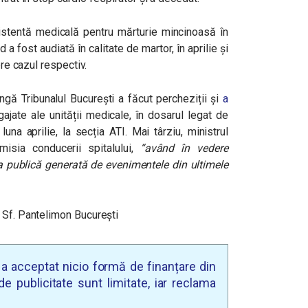
sistentă medicală pentru mărturie mincinoasă în
 a fost audiată în calitate de martor, în aprilie și
pre cazul respectiv.
ngă Tribunalul București a făcut percheziții și
a
gajate ale unității medicale, în dosarul legat de
na aprilie, la secția ATI. Mai târziu, ministrul
misia conducerii spitalului,
“având în vedere
a publică generată de evenimentele din ultimele
 Sf. Pantelimon București
u a acceptat nicio formă de finanțare din
e publicitate sunt limitate, iar reclama