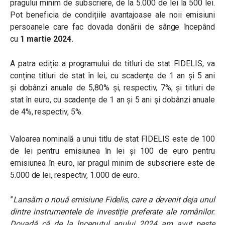
pragului minim de subscriere, de la 5.000 de lei la 500 lei.
Pot beneficia de condițiile avantajoase ale noii emisiuni
persoanele care fac dovada donării de sânge începând
cu
1 martie 2024.
A patra ediție a programului de titluri de stat FIDELIS, va
conține titluri de stat în lei, cu scadențe de 1 an și 5 ani
și
dobânzi anuale de 5,80% și, respectiv, 7%, și titluri de
stat în euro, cu scadențe de 1 an și 5 ani și dobânzi anuale
de 4%, respectiv, 5%.
Valoarea nominală a unui titlu de stat FIDELIS este de 100
de lei pentru emisiunea în lei și 100 de euro pentru
emisiunea în euro, iar pragul minim de subscriere este de
5.000 de lei, respectiv, 1.000 de euro.
”
Lansăm o nouă emisiune Fidelis, care a devenit deja unul
dintre instrumentele de investiție preferate ale românilor.
Dovadă că de la începutul anului 2024 am avut peste