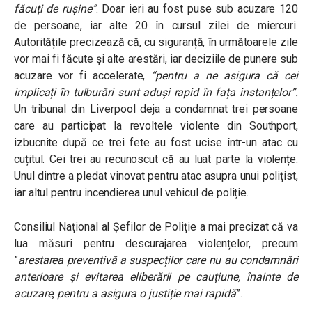
făcuți de rușine”
. Doar ieri au fost puse sub acuzare 120
de persoane, iar alte 20 în cursul zilei de miercuri.
Autoritățile precizează că, cu siguranță, în următoarele zile
vor mai fi făcute și alte arestări, iar deciziile de punere sub
acuzare vor fi accelerate,
“pentru a ne asigura că cei
implicați în tulburări sunt aduși rapid în fața instanțelor”.
Un tribunal din Liverpool deja a condamnat trei persoane
care au participat la revoltele violente din
Southport,
izbucnite după ce trei fete au fost ucise într-un atac cu
cuțitul. Cei trei au recunoscut că au luat parte la violențe.
Unul dintre a pledat vinovat pentru atac asupra unui polițist,
iar altul pentru incendierea unul vehicul de poliție.
Consiliul Național al Șefilor de Poliție a mai precizat că va
lua măsuri pentru descurajarea violențelor, precum
”
arestarea preventivă a suspecților care nu au condamnări
anterioare și evitarea eliberării pe cauțiune, înainte de
acuzare, pentru a asigura o justiție mai rapidă
”.