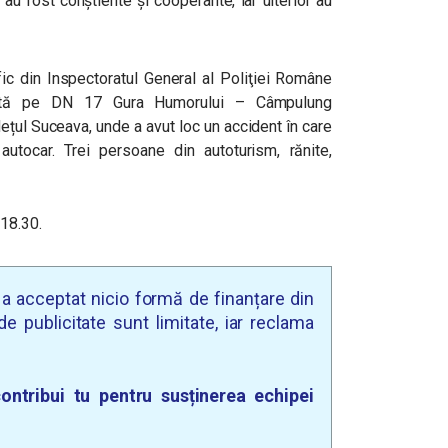
 au fost conștiente și cooperante, iar ulterior au
afic din Inspectoratul General al Poliţiei Române
ruptă pe DN 17 Gura Humorului – Câmpulung
ețul Suceava, unde a avut loc un accident în care
utocar. Trei persoane din autoturism, rănite,
 18.30.
u a acceptat nicio formă de finanțare din
e publicitate sunt limitate, iar reclama
ontribui tu pentru susținerea echipei