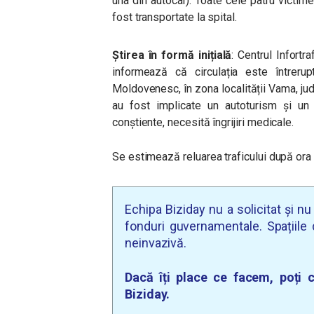
una din autocar). Toate cele patru victime
fost transportate la spital.
Știrea în formă inițială
: Centrul Infortr
informează că circulația este între
Moldovenesc, în zona localității Vama, jud
au fost implicate un autoturism și un a
conștiente, necesită îngrijiri medicale.
Se estimează reluarea traficului după ora
Echipa Biziday nu a solicitat și n
fonduri guvernamentale. Spațiile d
neinvazivă.
Dacă îți place ce facem, poți c
Biziday.