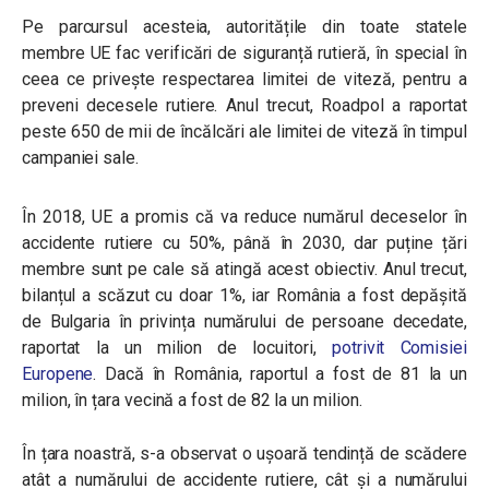
Pe parcursul acesteia, autoritățile din toate statele
membre UE fac verificări de siguranță rutieră, în special în
ceea ce privește respectarea limitei de viteză, pentru a
preveni decesele rutiere. Anul trecut, Roadpol a raportat
peste 650 de mii de încălcări ale limitei de viteză în timpul
campaniei sale.
În 2018, UE a promis că va reduce numărul deceselor în
accidente rutiere cu 50%, până în 2030, dar puține țări
membre sunt pe cale să atingă acest obiectiv. Anul trecut,
bilanțul a scăzut cu doar 1%, iar România a fost depășită
de Bulgaria în privința numărului de persoane decedate,
raportat la un milion de locuitori,
potrivit Comisiei
Europene
. Dacă în România, raportul a fost de 81 la un
milion, în țara vecină a fost de 82 la un milion.
În țara noastră, s-a observat o ușoară tendință de scădere
atât a numărului de accidente rutiere, cât și a numărului