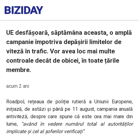
UE desfășoară, săptămâna aceasta, o amplă
campanie împotriva depășirii limitelor de
viteză în trafic. Vor avea loc mai multe
controale decât de obicei, în toate țările
membre.
acum 2 ani
Roadpol, rețeaua de poliție rutieră a Uniunii Europene,
inițiază, de astăzi și până pe 11 august, campania anuală
antiviteză, despre care spune că este cea mai mare din
lume,
“având în vedere numărul total al autorităților
implicate și cel al șoferilor verificați”
.