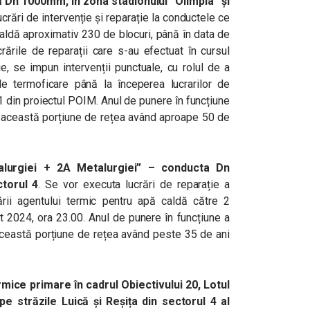
Dn 1000mm, în zona stadionului “Olimpia” și
ucrări de intervenție și reparație la conductele ce
aldă aproximativ 230 de blocuri, până în data de
ările de reparații care s-au efectuat în cursul
ilie, se impun intervenții punctuale, cu rolul de a
de termoficare până la începerea lucrarilor de
1 din proiectul POIM. Anul de punere în funcțiune
 această porțiune de rețea având aproape 50 de
alurgiei + 2A Metalurgiei” – conducta Dn
torul 4
. Se vor executa lucrări de reparație a
ării agentului termic pentru apă caldă către 2
 2024, ora 23.00. Anul de punere în funcțiune a
ceastă porțiune de rețea având peste 35 de ani
mice primare în cadrul Obiectivului 20, Lotul
străzile Luică și Reșița din sectorul 4 al