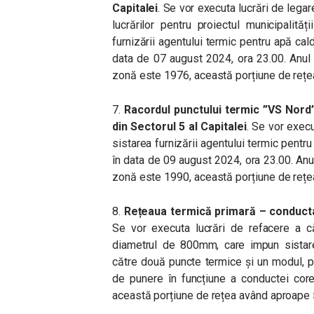
Capitalei
. Se vor executa lucrări de legar
lucrărilor pentru proiectul municipalită
furnizării agentului termic pentru apă ca
data de 07 august 2024, ora 23.00. Anul
zonă este 1976, această porțiune de rețe
7.
Racordul punctului termic ”VS Nord
din Sectorul 5 al Capitalei
. Se vor execu
sistarea furnizării agentului termic pentr
în data de 09 august 2024, ora 23.00. Anu
zonă este 1990, această porțiune de rețe
8.
Rețeaua termică primară – conducta 
Se vor executa lucrări de refacere a c
diametrul de 800mm, care impun sistarea
către două puncte termice și un modul, p
de punere în funcțiune a conductei cor
această porțiune de rețea având aproape 5