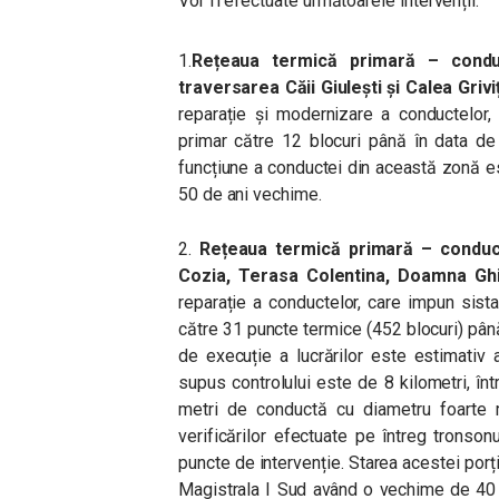
Vor fi efectuate următoarele intervenții:
1.
Rețeaua termică primară – cond
traversarea Căii Giulești și Calea Grivi
reparație și modernizare a conductelor, 
primar către 12 blocuri până în data de
funcțiune a conductei din această zonă 
50 de ani vechime.
2.
Rețeaua termică primară – conduct
Cozia, Terasa Colentina, Doamna Ghi
reparație a conductelor, care impun sista
către 31 puncte termice (452 blocuri) pân
de execuție a lucrărilor este estimativ
supus controlului este de 8 kilometri, înt
metri de conductă cu diametru foarte 
verificărilor efectuate pe întreg tronson
puncte de intervenție. Starea acestei porț
Magistrala I Sud având o vechime de 40 d