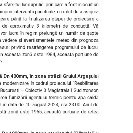
a sfârșitul lunii aprilie, prin care a fost înlocuit un
mpun intervenții punctuale, cu rolul de a asigura
icare până la finalizarea etapei de proiectare a
son de aproximativ 3 kilometri de conductă. Vă
 vor lucra în regim prelungit un număr de șapte
 în vedere și avertismentele meteo din prognoza
suri privind restrângerea programului de lucru.
din această zonă este 1984, această porțiune de
e.
 Dn 400mm, în zona străzii Gruiul Argeșului
e modernizare în cadrul proiectului “Reabilitarea
 Bucuresti – Obiectiv 3 Magistrala I Sud tronson
a furnizării agentului termic pentru apă caldă
ă în data de 10 august 2024, ora 23.00. Anul de
astă zonă este 1965, această porțiune de rețea