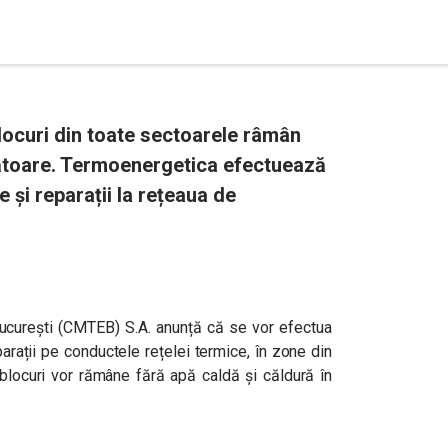
locuri din toate sectoarele râmân
ătoare. Termoenergetica efectuează
e și reparații la rețeaua de
curești (CMTEB) S.A. anunță că se vor efectua
parații pe conductele rețelei termice, în zone din
 blocuri vor rămâne fără apă caldă și căldură în