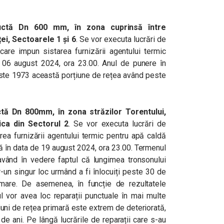
uctă Dn 600 mm, în zona cuprinsă între
ței, Sectoarele 1 și 6
. Se vor executa lucrări de
care impun sistarea furnizării agentului termic
 06 august 2024, ora 23.00. Anul de punere în
este 1973 această porțiune de rețea având peste
ă Dn 800mm, în zona străzilor Torentului,
ca din Sectorul 2
. Se vor executa lucrări de
rea furnizării agentului termic pentru apă caldă
ă în data de 19 august 2024, ora 23.00. Termenul
 având în vedere faptul că lungimea tronsonului
r-un singur loc urmând a fi înlocuiți peste 30 de
mare. De asemenea, în funcție de rezultatele
ul vor avea loc reparații punctuale în mai multe
iuni de rețea primară este extrem de deteriorată,
e ani. Pe lângă lucrările de reparații care s-au