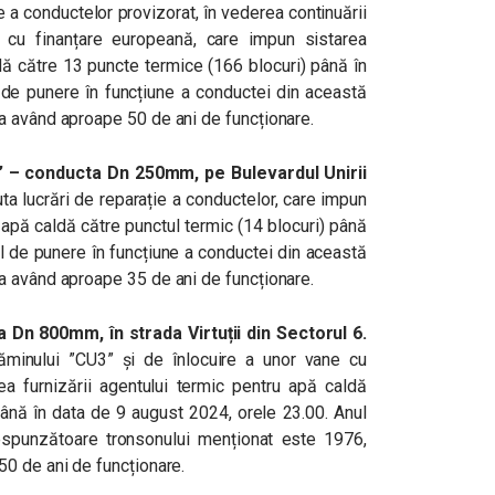
e a conductelor provizorat, în vederea continuării
ții cu finanțare europeană, care impun sistarea
ldă către 13 puncte termice (166 blocuri) până în
 de punere în funcțiune a conductei din această
a având aproape 50 de ani de funcționare.
” – conducta Dn 250mm, pe Bulevardul Unirii
ta lucrări de reparație a conductelor, care impun
u apă caldă către punctul termic (14 blocuri) până
l de punere în funcțiune a conductei din această
a având aproape 35 de ani de funcționare.
Dn 800mm, în strada Virtuții din Sectorul 6.
ăminului ”CU3” și de înlocuire a unor vane cu
 furnizării agentului termic pentru apă caldă
ână în data de 9 august 2024, orele 23.00. Anul
espunzătoare tronsonului menționat este 1976,
0 de ani de funcționare.