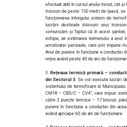
efectuat atât în cursul anului trecut, cât și l
tronson de peste 150 metri de țeavă, se i
funcționarea întregului sistem de termof
lucrării destinate înlocuirii unui tron
comunicăm și faptul că în acest șantier,
echipe, iar estimarea termenului a avut
următoarei perioade, care pot impune mă
Anul de punere în funcțiune a conductei 
rețea având peste 40 de ani de funcționar
3.
Rețeaua termică primară – conductă
din Sectorul 3
. Se vor executa lucrări d
sistemului de termoficare al Municipiului
CM18 – CB5/C – CV4”, care impun sistare
către 2 puncte termice – 17 blocuri, pân
punere în funcțiune a conductei din ace
având aproape 60 de ani de funcționare.