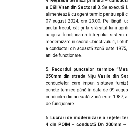
4.
Rețeaua termică primară – conductă 
a Căii Vitan din Sectorul 3
. Se execută l
alimentează cu agent termic pentru apă c
07 august 2024, ora 23.00. Pe lângă lucr
anului trecut, cât și la sfârșitul lunii apr
asigura funcționarea întregului sistem 
modernizare în cadrul Obiectivului1, Lotul
a conductei din această zonă este 1975,
ani de funcționare.
5.
Racordul punctelor termice ”Met
250mm din strada Nițu Vasile din Sec
conductelor, care impun sistarea furniz
puncte termice până în data de 09 august
conductei din această zonă este 1987, a
de funcționare.
6.
Lucrări de modernizare a rețelei ter
4 din POIM – conductă Dn 200mm – pe 