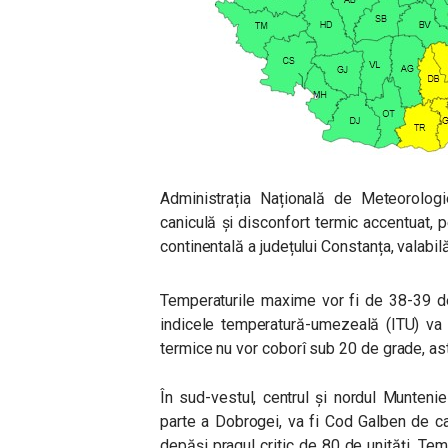
Administrația Națională de Meteorolog
caniculă și disconfort termic accentuat, pe
continentală a județului Constanța, valabi
Temperaturile maxime vor fi de 38-39 de 
indicele temperatură-umezeală (ITU) va 
termice nu vor coborî sub 20 de grade, ast
În sud-vestul, centrul și nordul Munteni
parte a Dobrogei, va fi Cod Galben de c
depăși pragul critic de 80 de unități. Te