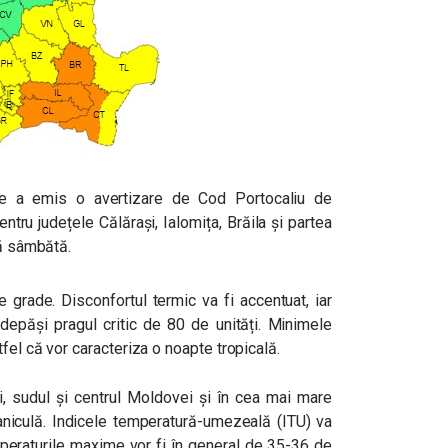
ie a emis o avertizare de Cod Portocaliu de
ntru județele Călărași, Ialomița, Brăila și partea
lă sâmbătă.
grade. Disconfortul termic va fi accentuat, iar
depăși pragul critic de 80 de unități. Minimele
fel că vor caracteriza o noapte tropicală.
ei, sudul și centrul Moldovei și în cea mai mare
aniculă. Indicele temperatură-umezeală (ITU) va
mperaturile maxime vor fi în general de 35-36 de