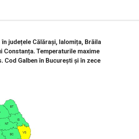
în județele Călărași, Ialomița, Brăila
lui Constanța. Temperaturile maxime
. Cod Galben în București și în zece