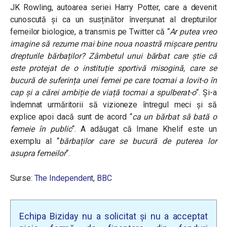
JK Rowling, autoarea seriei Harry Potter, care a devenit
cunoscută și ca un susținător înverșunat al drepturilor
femeilor biologice, a transmis pe Twitter că “
Ar putea vreo
imagine să rezume mai bine noua noastră mișcare pentru
drepturile bărbaților? Zâmbetul unui bărbat care știe că
este protejat de o instituție sportivă misogină, care se
bucură de suferința unei femei pe care tocmai a lovit-o în
cap și a cărei ambiție de viață tocmai a spulberat-o
“. Și-a
îndemnat urmăritorii să vizioneze întregul meci și să
explice apoi dacă sunt de acord “
ca un bărbat să bată o
femeie în public
“. A adăugat că Imane Khelif este un
exemplu al “
bărbaților care se bucură de puterea lor
asupra femeilor
“.
Surse:
The Independent
,
BBC
Echipa Biziday nu a solicitat și nu a acceptat