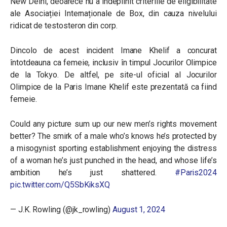
New Delhi, deoarece nu a îndeplinit criteriile de eligibilitate
ale Asociației Internaționale de Box, din cauza nivelului
ridicat de testosteron din corp.
Dincolo de acest incident Imane Khelif a concurat
întotdeauna ca femeie, inclusiv în timpul Jocurilor Olimpice
de la Tokyo. De altfel, pe site-ul oficial al Jocurilor
Olimpice de la Paris Imane Khelif este prezentată ca fiind
femeie.
Could any picture sum up our new men’s rights movement
better? The smirk of a male who’s knows he’s protected by
a misogynist sporting establishment enjoying the distress
of a woman he’s just punched in the head, and whose life’s
ambition he’s just shattered.
#Paris2024
pic.twitter.com/Q5SbKiksXQ
— J.K. Rowling (@jk_rowling)
August 1, 2024