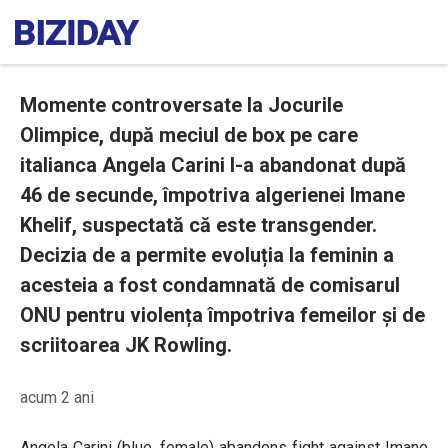
Momente controversate la Jocurile
Olimpice, după meciul de box pe care
italianca Angela Carini l-a abandonat după
46 de secunde, împotriva algerienei Imane
Khelif, suspectată că este transgender.
Decizia de a permite evoluția la feminin a
acesteia a fost condamnată de comisarul
ONU pentru violența împotriva femeilor și de
scriitoarea JK Rowling.
acum 2 ani
Angela Carini (blue, female) abandons fight against Imane