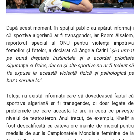
După acest moment, în spațiul public au apărut informații
că sportiva algeriană ar fi transgender, iar Reem Alsalem,
raportorul special al ONU pentru violența împotriva
femeilor și fetelor, a declarat că Angela Carini “
și-a urmat
pe bună dreptate instinctele și a acordat prioritate
siguranței ei fizice, dar ea și alte sportive nu ar fi trebuit să
fie expuse la această violență fizică și psihologică pe
baza sexului lor
“.
Totuși, nu există informații care să dovedească faptul că
sportriva algeriană ar fi transgender, ci doar legate de
problemele pe care aceasta le are în ceea ce privește
nivelul de testosteron. Anul trecut, de exemplu, Khelif a
fost descalificată cu câteva ore înainte de meciul pentru
medalia de aur la Campionatele Mondiale feminine de la