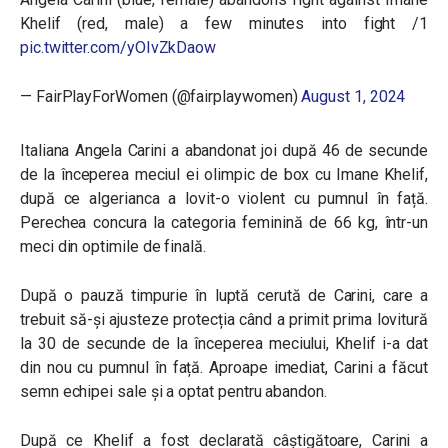
Khelif (red, male) a few minutes into fight /1
pic.twitter.com/yOIvZkDaow
— FairPlayForWomen (@fairplaywomen)
August 1, 2024
Italiana Angela Carini a abandonat joi după 46 de secunde
de la începerea meciul ei olimpic de box cu Imane Khelif,
după ce algerianca a lovit-o violent cu pumnul în față.
Perechea concura la categoria feminină de 66 kg, într-un
meci din optimile de finală.
După o pauză timpurie în luptă cerută de Carini, care a
trebuit să-și ajusteze protecția când a primit prima lovitură
la 30 de secunde de la începerea meciului, Khelif i-a dat
din nou cu pumnul în față. Aproape imediat, Carini a făcut
semn echipei sale și a optat pentru abandon.
După ce Khelif a fost declarată câștigătoare, Carini a