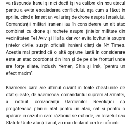
va răspunde Iranul și nici dacă își va calibra din nou atacul
pentru a evita escaladarea conflictului, așa cum a făcut în
aprilie, când a lansat un val uriaș de drone asupra Israelului.
Comandanții militari iranieni iau în considerare un alt atac
combinat cu drone și rachete asupra țintelor militare din
vecinătatea Tel Aviv și Haifa, dar vor evita loviturile asupra
țintelor civile, susțin oficialii iranieni citați de NY Times.
Aceștia mai pretind că o altă opțiune luată în considerare
este un atac coordonat din Iran și de pe alte fronturi unde
are forțe aliate, inclusiv Yemen, Siria și Irak, “pentru un
efect maxim”.
Khamenei, care are ultimul cuvânt în toate chestiunile de
stat și este, de asemenea, comandantul suprem al armatei,
a instruit comandanții Gardienilor Revoluției să
pregătească planuri atât pentru un atac, cât și pentru o
apărare în cazul în care războiul se extinde, iar Israelul sau
Statele Unite atacă Iranul, au mai declarat cei trei oficiali.