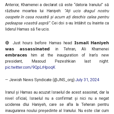
Anterior, Khamenei a declarat că este “datoria Iranului” să
răzbune moartea lui Haniyeh:
“Ați ucis dragul nostru
oaspete în casa noastră și acum ați deschis calea pentru
pedeapsa voastră aspră”
. Cei doi s-au întâlnit cu înainte ca
liderul Hamas să fie ucis.
🔴 Just hours before Hamas head 𝗜𝘀𝗺𝗮𝗶𝗹 𝗛𝗮𝗻𝗶𝘆𝗲𝗵
𝘄𝗮𝘀 𝗮𝘀𝘀𝗮𝘀𝘀𝗶𝗻𝗮𝘁𝗲𝗱 in Tehran, Ali Khamenei
𝗲𝗺𝗯𝗿𝗮𝗰𝗲𝘀 him at the inauguration of Iran’s new
president, Masoud Pezeshkian last night.
pic.twitter.com/9QpLrHpoqK
— Jewish News Syndicate (@JNS_org)
July 31, 2024
Iranul și Hamas au acuzat Israelul de acest asasinat, dar la
nivel oficial, Israelul nu a confirmat și nici nu a negat
uciderea dlui Haniyeh, care se afla la Teheran pentru
inaugurarea noului președinte al Iranului. Nu este clar cum