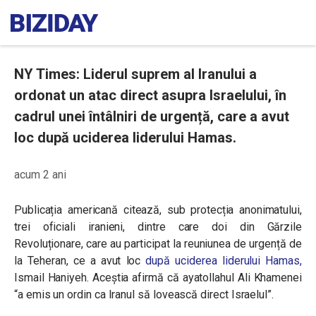
NY Times: Liderul suprem al Iranului a
ordonat un atac direct asupra Israelului, în
cadrul unei întâlniri de urgență, care a avut
loc după uciderea liderului Hamas.
acum 2 ani
Publicația americană citează, sub protecția anonimatului,
trei oficiali iranieni, dintre care doi din Gărzile
Revoluționare, care au participat la reuniunea de urgență de
la Teheran, ce a avut loc
după uciderea liderului Hamas,
Ismail Haniyeh. Aceștia afirmă că
ayatollahul Ali Khamenei
“a emis un ordin ca Iranul să lovească direct Israelul”.