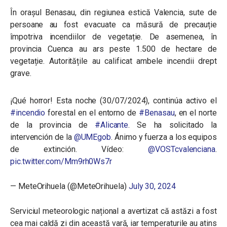
În orașul Benasau, din regiunea estică Valencia, sute de
persoane au fost evacuate ca măsură de precauție
împotriva incendiilor de vegetație. De asemenea, în
provincia Cuenca au ars peste 1.500 de hectare de
vegetație. Autoritățile au calificat ambele incendii drept
grave.
¡Qué horror! Esta noche (30/07/2024), continúa activo el
#incendio
forestal en el entorno de
#Benasau
, en el norte
de la provincia de
#Alicante
. Se ha solicitado la
intervención de la
@UMEgob
. Ánimo y fuerza a los equipos
de extinción. Vídeo:
@VOSTcvalenciana
.
pic.twitter.com/Mm9rh0Ws7r
— MeteOrihuela (@MeteOrihuela)
July 30, 2024
Serviciul meteorologic național a avertizat că astăzi a fost
cea mai caldă zi din această vară, iar temperaturile au atins