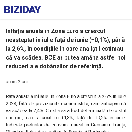
Inflația anuală în Zona Euro a crescut
neașteptat în iulie față de iunie (+0,1%), până
la 2,6%, în condițiile în care analiștii estimau
că va scădea. BCE ar putea amâna astfel noi
reduceri ale dobânzilor de referință.
acum 2 ani
Rata anuală a inflației în Zona Euro a crescut la 2,6% în iulie
2024, față de previziunile economiștilor, care anticipau că
va scădea la 2,4%. Creșterea a fost determinată de costul
energiei, care a urcat cu +1,3%, față de +0,2% în iunie.
Indicele prețurilor de consum a urcat în Germania, Franța,
Olanda și Italia, dar a scăzut în Spania și Portugalia.