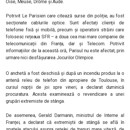
Oise, Meuse, Drôme și Aude.
Potrivit Le Parisien care citează surse din poliție, au fost
secționate cablurile optice. Sunt afectați clienții de
telefonie fixă ​​și mobilă, precum și operatorii străini care
folosesc rețeaua SFR – a doua cea mai mare companie de
telecomunicații din Franța, dar și Telecom. Potrivit
informațiilor de la această oră, Parisul nu este afectat, prin
urmare nici desfășurarea Jocurilor Olimpice.
O anchetă a fost deschisă și după un incendiu produs la o
antenă releu de telefon din apropiere de Toulouse, în
cursul nopții de joi spre vineri, a declarat duminică
procuratura. Acesta examinează o revendicare a unei
grupări extremiste de stânga.
De asemenea, Gerald Darmanin, ministrul de Interne al
Franței, a declarat că extremiștii de stângă se află în
spatele atacului asupra rețelei de trenuri mare viteză, de