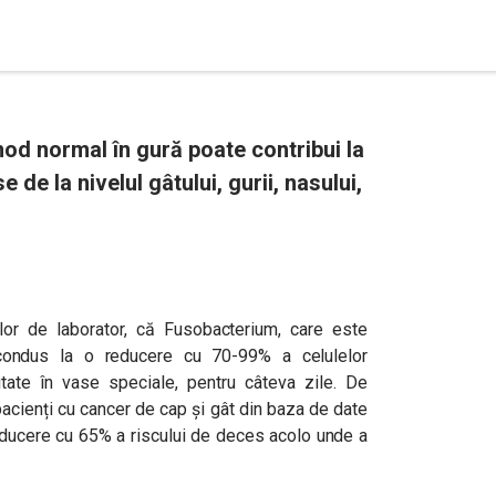
mod normal în gură poate contribui la
de la nivelul gâtului, gurii, nasului,
ilor de laborator, că Fusobacterium, care este
condus la o reducere cu 70-99% a celulelor
ate în vase speciale, pentru câteva zile. De
acienți cu cancer de cap și gât din baza de date
ducere cu 65% a riscului de deces acolo unde a