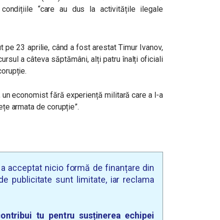
ondițiile “care au dus la activitățile ilegale
 pe 23 aprilie, când a fost arestat Timur Ivanov,
cursul a câteva săptămâni, alți patru înalți oficiali
corupție.
, un economist fără experiență militară care a l-a
rețe armata de corupție”.
u a acceptat nicio formă de finanțare din
e publicitate sunt limitate, iar reclama
ontribui tu pentru susținerea echipei