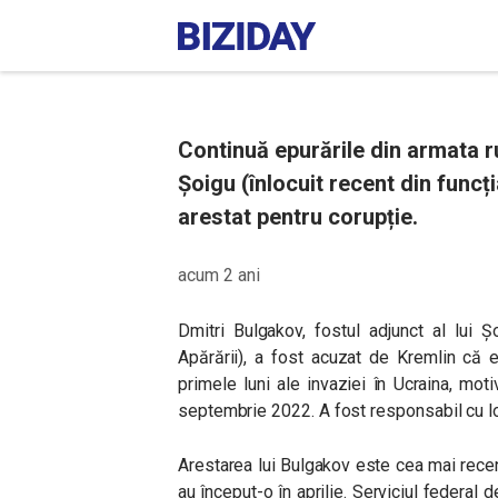
Continuă epurările din armata ru
Șoigu (înlocuit recent din funcți
arestat pentru corupție.
acum 2 ani
Dmitri Bulgakov, fostul adjunct al lui Ș
Apărării), a fost acuzat de Kremlin că 
primele luni ale invaziei în Ucraina, mot
septembrie 2022. A fost responsabil cu lo
Arestarea lui Bulgakov este cea mai recent
au început-o în aprilie. Serviciul federal