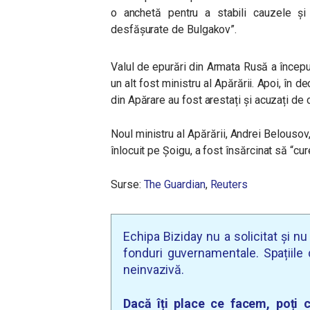
o anchetă pentru a stabili cauzele și c
desfășurate de Bulgakov”.
Valul de epurări din Armata Rusă a început
un alt fost ministru al Apărării. Apoi, în de
din Apărare au fost arestați și acuzați de 
Noul ministru al Apărării, Andrei Belousov
înlocuit pe Șoigu, a fost însărcinat să “cu
Surse:
The Guardian
,
Reuters
Echipa Biziday nu a solicitat și n
fonduri guvernamentale. Spațiile d
neinvazivă.
Dacă îți place ce facem, poți c