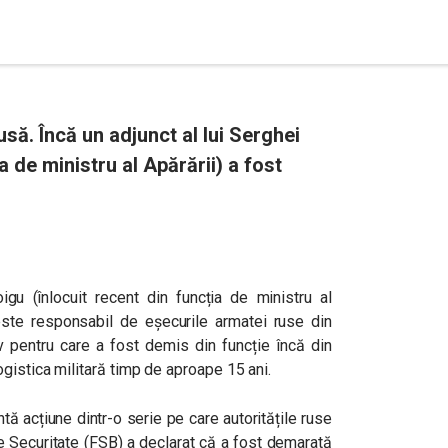
să. Încă un adjunct al lui Serghei
a de ministru al Apărării) a fost
oigu (înlocuit recent din funcția de ministru al
este responsabil de eșecurile armatei ruse din
iv pentru care a fost demis din funcție încă din
gistica militară timp de aproape 15 ani.
ă acțiune dintr-o serie pe care autoritățile ruse
 de Securitate (FSB) a declarat că a fost demarată