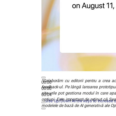
“Colaborăm cu editorii pentru a crea ac
00:00
feedback-ul. Pe lângă lansarea prototipu
00:00
site-urile pot gestiona modul în care ap
00:04
opțiuni. Este important de reținut că Se
Use Up/Down Arrow keys to increase o
modelele de bază de AI generativă ale Op