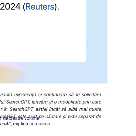
eastă experiență și continuăm să le solicităm
lui SearchGPT, lansăm și o modalitate prin care
ar în SearchGPT, astfel încât să aibă mai multe
archGPT este axat pe căutare și este separat de
r decrease volume.
enAI”
, explică compania.