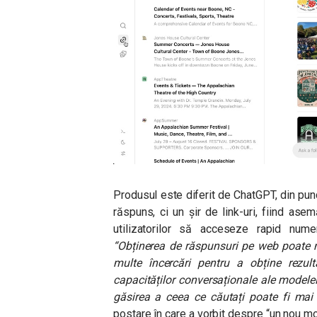
Produsul este diferit de ChatGPT, din pun
răspuns, ci un șir de link-uri, fiind as
utilizatorilor să acceseze rapid numer
“Obținerea de răspunsuri pe web poate n
multe încercări pentru a obține rezul
capacităților conversaționale ale modelel
găsirea a ceea ce căutați poate fi mai
postare în care a vorbit despre “un nou mo