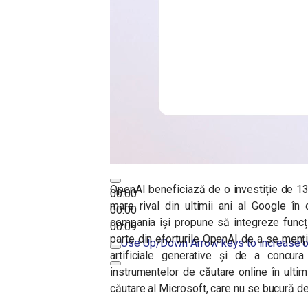
OpenAI beneficiază de o investiție de 13 
00:00
mare rival din ultimii ani al Google în 
00:00
compania își propune să integreze func
00:09
parte din eforturile OpenAI de a se mențin
Use Up/Down Arrow keys to increase o
artificiale generative și de a concur
instrumentelor de căutare online în ultim
căutare al Microsoft, care nu se bucură 