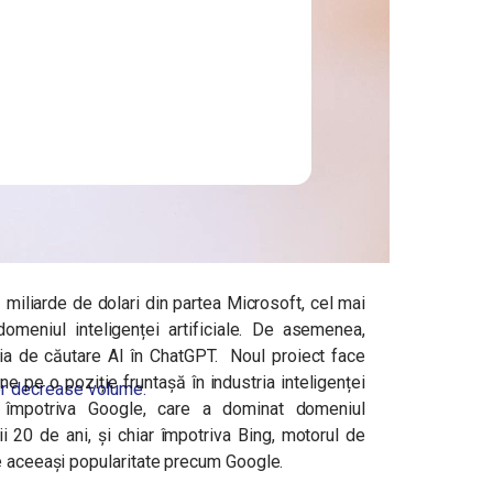
miliarde de dolari din partea Microsoft, cel mai
domeniul inteligenței artificiale. De asemenea,
ția de căutare AI în ChatGPT.
Noul proiect face
e pe o poziție fruntașă în industria inteligenței
r decrease volume.
a împotriva Google, care a dominat domeniul
ii 20 de ani, și chiar împotriva Bing, motorul de
de aceeași popularitate precum Google.