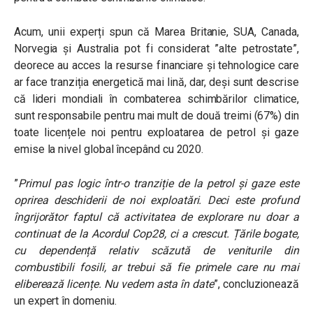
Acum, unii experți spun că Marea Britanie, SUA, Canada,
Norvegia și Australia pot fi considerat ”alte petrostate”,
deorece au acces la resurse financiare și tehnologice care
ar face tranziția energetică mai lină, dar, deși sunt descrise
că lideri mondiali în combaterea schimbărilor climatice,
sunt responsabile pentru mai mult de două treimi (67%) din
toate licențele noi pentru exploatarea de petrol și gaze
emise la nivel global începând cu 2020.
”
Primul pas logic într-o tranziție de la petrol și gaze este
oprirea deschiderii de noi exploatări. Deci este profund
îngrijorător faptul că activitatea de explorare nu doar a
continuat de la Acordul Cop28, ci a crescut. Țările bogate,
cu dependență relativ scăzută de veniturile din
combustibili fosili, ar trebui să fie primele care nu mai
eliberează licențe. Nu vedem asta în date
”, concluzionează
un expert în domeniu.