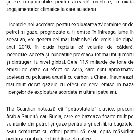
și ele responsabile pentru această creștere, în ciuda
angajamentelor climatice la care au aderat.
Licențele noi acordare pentru exploatarea zăcămintelor de
petrol și gaze, prognozate a fi emise în întreaga lume în
acest an, vor genera cel mai înalt nivel de emisii de după
anul 2018, în ciuda faptului că valurile de căldură,
incendiile, seceta și inundațiile provoacă tot mai mulți morți
și distrugeri la nivel global. Cele 11,9 miliarde de tone de
emisii de gaze cu efect de seră, care sunt aproximativ
aceleași cu poluarea anuală cu carbon a Chinei, însumează
mai mult decât gazele cu efect de seră emise în baza
licențelor de exploatare acordate în ultimii patru ani.
The Guardian notează că ”petrostatele” clasice, precum
Arabia Saudită sau Rusia, care se bazează foarte mult pe
veniturile din petrol și gaze pentru a-și echilibra bugetele,
s-au confruntat cu critici pentru că s-au opus măsurilor
pentru a combate schimbările climatice.