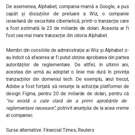
De asemenea, Alphabet, compania-mamă a Google, a pus
capăt și discuțiilor de preluare a Wiz, o companie
israeliană de securitate cibernetică, printr-o tranzacție care
a fost estimată la 23 de miliarde de dolari. Aceasta ar fi
fost cea mai mare tranzacție din istoria Alphabet.
Membri din consiliile de administrație ai Wiz și Alphabet s-
au îndoit că afacerea ar fi putut obține aprobarea din partea
autorităților de reglementare. De altfel, în ultimii ani,
acestea din urmă au adoptat o linie mai dură în privința
tranzacțiilor din domeniul tech. De exemplu, anul trecut,
Adobe a fost forțată să renunțe la achiziția platformei de
design Figma, pentru 20 de miliarde de dolari, pentru că
“nu există o cale clară de a primi aprobările de
reglementare necesare”
, potrivit anunțului de la acea vreme
al companiei.
Surse alternative: Financial Times, Reuters