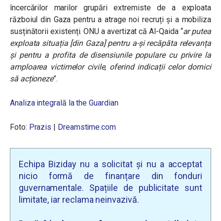
încercărilor marilor grupări extremiste de a exploata
războiul din Gaza pentru a atrage noi recruți și a mobiliza
susținătorii existenți. ONU a avertizat că Al-Qaida
“
ar putea
exploata situația [din Gaza] pentru a-și recăpăta relevanța
și pentru a profita de disensiunile populare cu privire la
amploarea victimelor civile, oferind indicații celor dornici
să acționeze
”.
Analiza integrală la the Guardian
Foto:
Prazis
|
Dreamstime.com
Echipa Biziday nu a solicitat și nu a acceptat
nicio formă de finanțare din fonduri
guvernamentale. Spațiile de publicitate sunt
limitate, iar reclama neinvazivă.