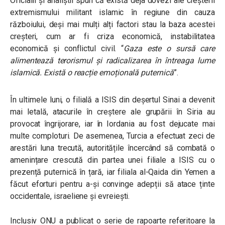
Oficialii și analiștii spun că există deja dovezi ale creșterii
extremismului militant islamic în regiune din cauza
războiului, deși mai mulți alți factori stau la baza acestei
creșteri, cum ar fi criza economică, instabilitatea
economică și conflictul civil.
“
Gaza este o sursă care
alimentează terorismul și radicalizarea în întreaga lume
islamică. Există o reacție emoțională puternică
”
.
În ultimele luni, o filială a ISIS din deșertul Sinai a devenit
mai letală, atacurile în creștere ale grupării în Siria au
provocat îngrijorare, iar în Iordania au fost dejucate mai
multe comploturi. De asemenea, Turcia a efectuat zeci de
arestări luna trecută, autoritățile încercând să combată o
amenințare crescută din partea unei filiale a ISIS cu o
prezență puternică în țară, iar filiala al-Qaida din Yemen a
făcut eforturi pentru a-și convinge adepții să atace ținte
occidentale, israeliene și evreiești.
Inclusiv ONU a publicat o serie de rapoarte referitoare la