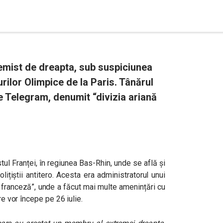
remist de dreapta, sub suspiciunea
urilor Olimpice de la Paris. Tânărul
e Telegram, denumit “divizia ariană
tul Franței, în regiunea Bas-Rhin, unde se află și
lițiștii antitero. Acesta era administratorul unui
 franceză”, unde a făcut mai multe amenințări cu
re vor începe pe 26 iulie.