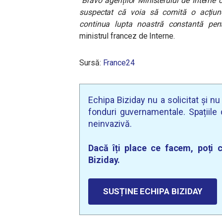
“
Bravo agenților Ministerului de Interne
suspectat că voia să comită o acțiune
continua lupta noastră constantă pent
ministrul francez de Interne.
Sursă:
France24
Echipa Biziday nu a solicitat și n
fonduri guvernamentale. Spațiile d
neinvazivă.
Dacă îți place ce facem, poți c
Biziday.
SUSȚINE ECHIPA BIZIDAY