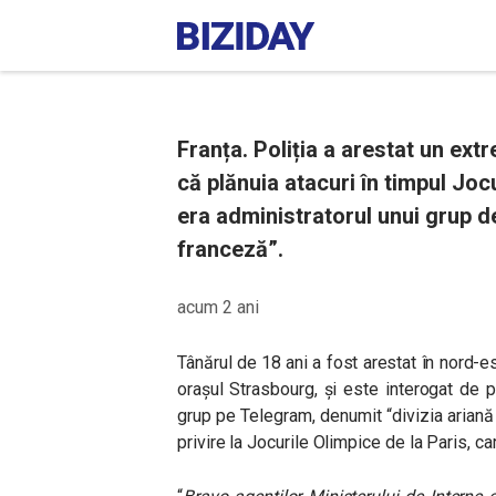
Franța. Poliția a arestat un ext
că plănuia atacuri în timpul Joc
era administratorul unui grup d
franceză”.
acum 2 ani
Tânărul de 18 ani a fost arestat în nord-es
orașul Strasbourg, și este interogat de po
grup pe Telegram, denumit “divizia ariană
privire la Jocurile Olimpice de la Paris, ca