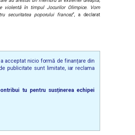
 care au arestat un membru al extremei dreapta,
 violentă în timpul Jocurilor Olimpice. Vom
ru securitatea poporului francez
“, a declarat
u a acceptat nicio formă de finanțare din
e publicitate sunt limitate, iar reclama
ontribui tu pentru susținerea echipei